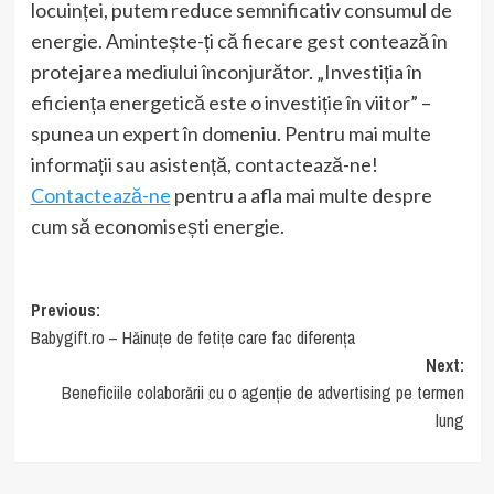
locuinței, putem reduce semnificativ consumul de
energie. Amintește-ți că fiecare gest contează în
protejarea mediului înconjurător. „Investiția în
eficiența energetică este o investiție în viitor” –
spunea un expert în domeniu. Pentru mai multe
informații sau asistență, contactează-ne!
Contactează-ne
pentru a afla mai multe despre
cum să economisești energie.
Post
Previous:
Babygift.ro – Hăinuțe de fetițe care fac diferența
navigation
Next:
Beneficiile colaborării cu o agenție de advertising pe termen
lung