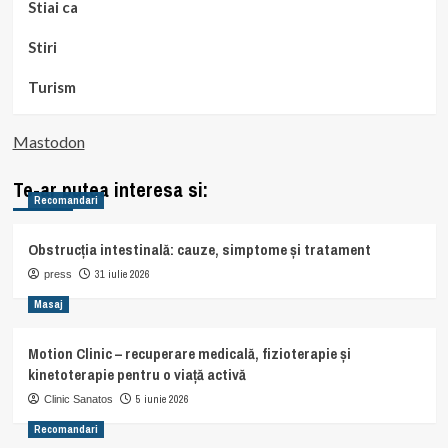
Stiai ca
Stiri
Turism
Mastodon
Te-ar putea interesa si:
Recomandari
Obstrucția intestinală: cauze, simptome și tratament
31 iulie 2026
press
Masaj
Motion Clinic – recuperare medicală, fizioterapie și
kinetoterapie pentru o viață activă
5 iunie 2026
Clinic Sanatos
Recomandari