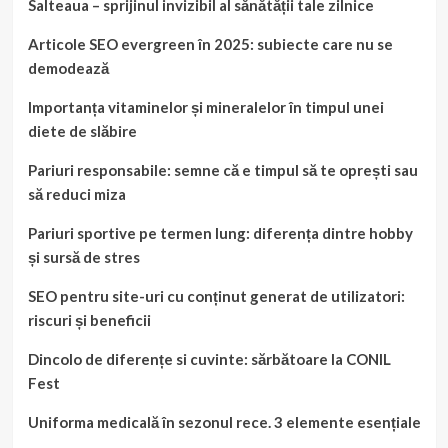
Salteaua – sprijinul invizibil al sănătății tale zilnice
Articole SEO evergreen în 2025: subiecte care nu se
demodează
Importanța vitaminelor și mineralelor în timpul unei
diete de slăbire
Pariuri responsabile: semne că e timpul să te oprești sau
să reduci miza
Pariuri sportive pe termen lung: diferența dintre hobby
și sursă de stres
SEO pentru site-uri cu conținut generat de utilizatori:
riscuri și beneficii
Dincolo de diferențe si cuvinte: sărbătoare la CONIL
Fest
Uniforma medicală în sezonul rece. 3 elemente esențiale