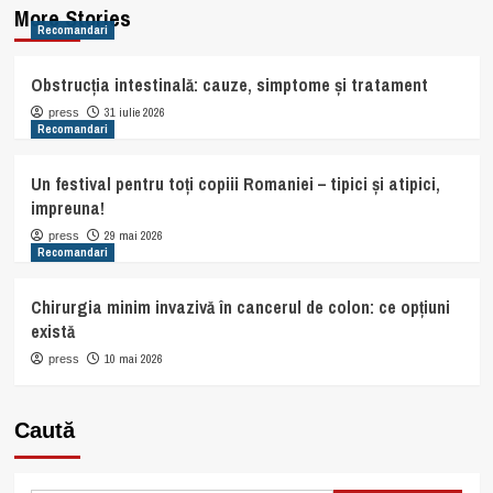
More Stories
Recomandari
Obstrucția intestinală: cauze, simptome și tratament
31 iulie 2026
press
Recomandari
Un festival pentru toți copiii Romaniei – tipici și atipici,
impreuna!
29 mai 2026
press
Recomandari
Chirurgia minim invazivă în cancerul de colon: ce opțiuni
există
10 mai 2026
press
Caută