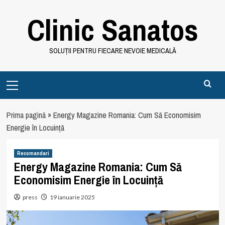
Skip
Clinic Sanatos
to
content
SOLUȚII PENTRU FIECARE NEVOIE MEDICALĂ
Primary
Menu
Prima pagină
»
Energy Magazine Romania: Cum Să Economisim
Energie în Locuință
Recomandari
Energy Magazine Romania: Cum Să
Economisim Energie în Locuință
press
19 ianuarie 2025