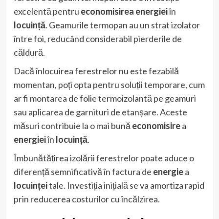
excelentă pentru
economisirea energiei
în
locuință
. Geamurile termopan au un strat izolator
între foi, reducând considerabil pierderile de
căldură.
Dacă înlocuirea ferestrelor nu este fezabilă
momentan, poți opta pentru soluții temporare, cum
ar fi montarea de folie termoizolantă pe geamuri
sau aplicarea de garnituri de etanșare. Aceste
măsuri contribuie la o mai bună
economisire
a
energiei
în
locuință
.
Îmbunătățirea izolării ferestrelor poate aduce o
diferență semnificativă în factura de
energie
a
locuinței
tale. Investiția inițială se va amortiza rapid
prin reducerea costurilor cu încălzirea.