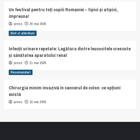
Un festival pentru toți copiii Romaniei – tipici și atipici,
impreuna!
29 mai 2026
press
Boli si afectiuni
Infecții urinare repetate: Legătura dintre leucocitele crescute
și sănătatea aparatului renal
21 mai 2026
press
Recomandari
Chirurgia minim invazivă în cancerul de colon: ce opțiuni
există
10 mai 2026
press