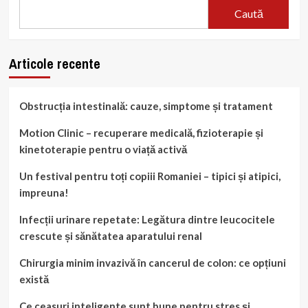
Caută
Articole recente
Obstrucția intestinală: cauze, simptome și tratament
Motion Clinic – recuperare medicală, fizioterapie și
kinetoterapie pentru o viață activă
Un festival pentru toți copiii Romaniei – tipici și atipici,
impreuna!
Infecții urinare repetate: Legătura dintre leucocitele
crescute și sănătatea aparatului renal
Chirurgia minim invazivă în cancerul de colon: ce opțiuni
există
Ce ceasuri inteligente sunt bune pentru stres și