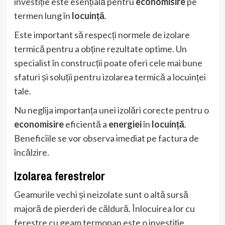
investiție este esențială pentru
economisire
pe
termen lung în
locuință
.
Este important să respecți normele de izolare
termică pentru a obține rezultate optime. Un
specialist în construcții poate oferi cele mai bune
sfaturi și soluții pentru izolarea termică a locuinței
tale.
Nu neglija importanța unei izolări corecte pentru o
economisire
eficientă a
energiei
în
locuință
.
Beneficiile se vor observa imediat pe factura de
încălzire.
Izolarea ferestrelor
Geamurile vechi și neizolate sunt o altă sursă
majoră de pierderi de căldură. Înlocuirea lor cu
ferestre cu geam termopan este o investiție