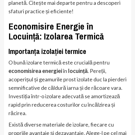
planetă. Citește mai departe pentru a descoperi
sfaturi practice și eficiente!
Economisire Energie în
Locuință: Izolarea Termică
Importanța izolației termice
O bună izolare termică este crucială pentru
economisirea energiei
în
locuință
. Pereții,
acoperișul și geamurile prost izolate duc la pierderi
semnificative de căldură iarna și de răcoare vara.
Investiția într-o izolare adecvată se amortizează
rapid prin reducerea costurilor cu încălzirea și
răcirea.
Există diverse materiale de izolare, fiecare cu
propriile avantaje și dezavantaje. Alege-l pe cel mai