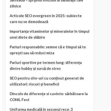
Salteaua – sprijinul invizibil al sănătății tale
zilnice
Articole SEO evergreen în 2025: subiecte
care nu se demodează
Importanța vitaminelor și mineralelor în timpul
unei diete de slăbire
Pariuri responsabile: semne că e timpul să te
oprești sau să reduci miza
Pariuri sportive pe termen lung: diferența
dintre hobby și sursă de stres
SEO pentru site-uri cu conținut generat de
utilizatori: riscuri și beneficii
Dincolo de diferențe si cuvinte: sărbătoare la
CONIL Fest
Uniforma medicală în sezonul rece. 3