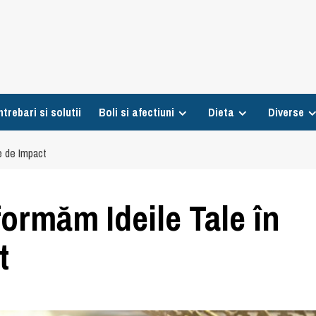
ntrebari si solutii
Boli si afectiuni
Dieta
Diverse
e de Impact
ormăm Ideile Tale în
t