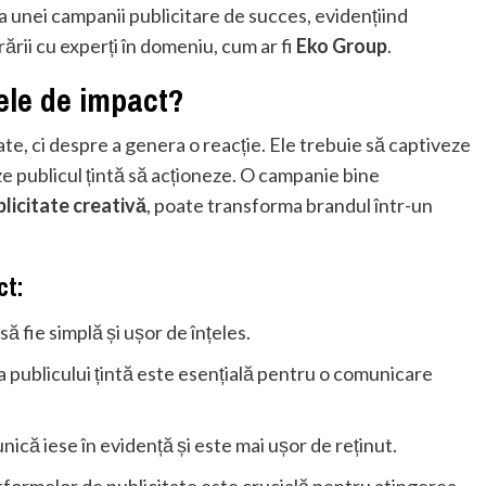
 unei campanii publicitare de succes, evidențiind
ării cu experți în domeniu, cum ar fi
Eko Group
.
ele de impact?
ate, ci despre a genera o reacție. Ele trebuie să captiveze
ze publicul țintă să acționeze. O campanie bine
licitate creativă
, poate transforma brandul într-un
ct:
 fie simplă și ușor de înțeles.
publicului țintă este esențială pentru o comunicare
ică iese în evidență și este mai ușor de reținut.
formelor de publicitate este crucială pentru atingerea