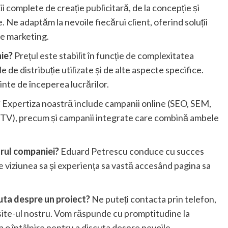
i complete de creație publicitară, de la concepție și
 Ne adaptăm la nevoile fiecărui client, oferind soluții
de marketing.
nie?
Prețul este stabilit în funcție de complexitatea
 de distribuție utilizate și de alte aspecte specifice.
inte de începerea lucrărilor.
?
Expertiza noastră include campanii online (SEO, SEM,
io, TV), precum și campanii integrate care combină ambele
drul companiei?
Eduard Petrescu conduce cu succes
e viziunea sa și experiența sa vastă accesând pagina sa
uta despre un proiect?
Ne puteți contacta prin telefon,
 site-ul nostru. Vom răspunde cu promptitudine la
o întâlnire pentru a discuta despre nevoile