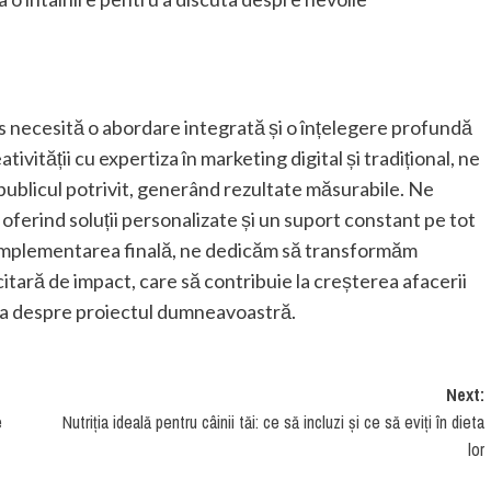
es necesită o abordare integrată și o înțelegere profundă
ativității cu expertiza în marketing digital și tradițional, ne
ublicul potrivit, generând rezultate măsurabile. Ne
 oferind soluții personalizate și un suport constant pe tot
 la implementarea finală, ne dedicăm să transformăm
tară de impact, care să contribuie la creșterea afacerii
a despre proiectul dumneavoastră.
Next:
e
Nutriția ideală pentru câinii tăi: ce să incluzi și ce să eviți în dieta
lor