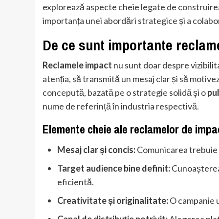
explorează aspecte cheie legate de construirea
importanța unei abordări strategice și a colabor
De ce sunt importante reclam
Reclamele impact
nu sunt doar despre vizibilit
atenția, să transmită un mesaj clar și să motive
concepută, bazată pe o strategie solidă și o
pub
nume de referință în industria respectivă.
Elemente cheie ale reclamelor de impa
Mesaj clar și concis:
Comunicarea trebuie să
Target audience bine definit:
Cunoașterea 
eficientă.
Creativitate și originalitate:
O campanie un
Canal de distribuție potrivit:
Alegerea plat