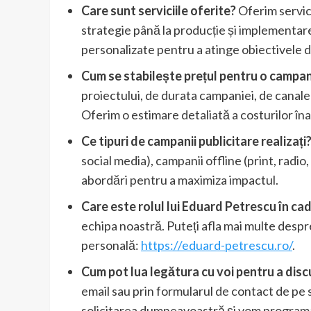
Care sunt serviciile oferite?
Oferim servici
strategie până la producție și implementare.
personalizate pentru a atinge obiectivele 
Cum se stabilește prețul pentru o campa
proiectului, de durata campaniei, de canalele
Oferim o estimare detaliată a costurilor îna
Ce tipuri de campanii publicitare realizați
social media), campanii offline (print, rad
abordări pentru a maximiza impactul.
Care este rolul lui Eduard Petrescu în ca
echipa noastră. Puteți afla mai multe despr
personală:
https://eduard-petrescu.ro/
.
Cum pot lua legătura cu voi pentru a disc
email sau prin formularul de contact de pe
solicitarea dumneavoastră și vom programa 