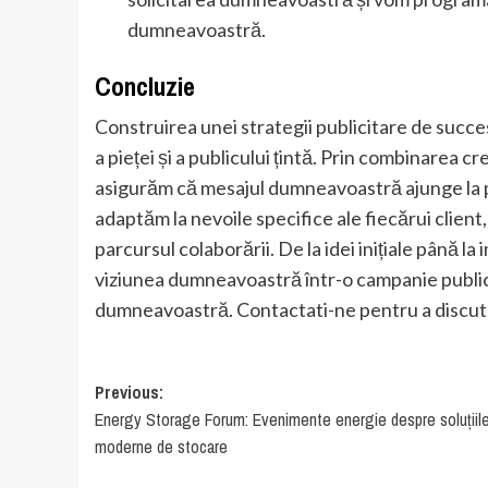
dumneavoastră.
Concluzie
Construirea unei strategii publicitare de succ
a pieței și a publicului țintă. Prin combinarea cre
asigurăm că mesajul dumneavoastră ajunge la p
adaptăm la nevoile specifice ale fiecărui client,
parcursul colaborării. De la idei inițiale până
viziunea dumneavoastră într-o campanie publici
dumneavoastră. Contactati-ne pentru a discut
Post
Previous:
Energy Storage Forum: Evenimente energie despre soluțiil
navigation
moderne de stocare