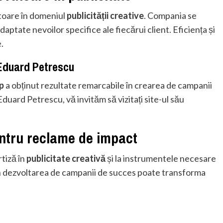
toare în domeniul
publicității creative
. Compania se
adaptate nevoilor specifice ale fiecărui client. Eficiența și
.
Eduard Petrescu
p
a obținut rezultate remarcabile în crearea de campanii
duard Petrescu, vă invităm să vizitați site-ul său
ntru reclame de impact
tiză în
publicitate creativă
și la instrumentele necesare
 în dezvoltarea de campanii de succes poate transforma