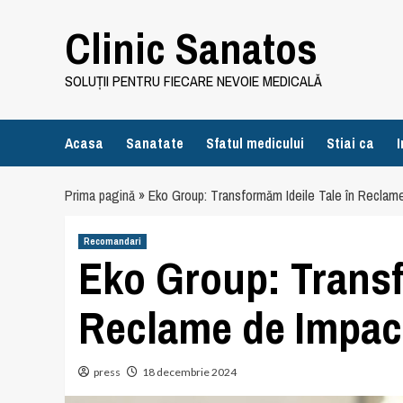
Skip
Clinic Sanatos
to
content
SOLUȚII PENTRU FIECARE NEVOIE MEDICALĂ
Acasa
Sanatate
Sfatul medicului
Stiai ca
I
Prima pagină
»
Eko Group: Transformăm Ideile Tale în Reclam
Recomandari
Eko Group: Transf
Reclame de Impac
press
18 decembrie 2024