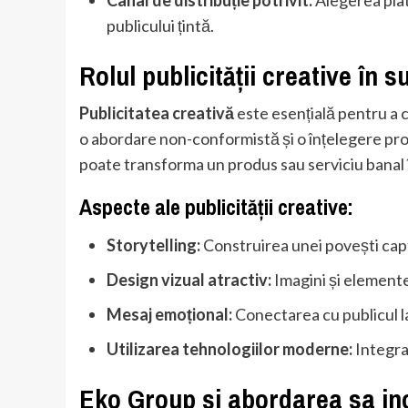
publicului țintă.
Rolul publicității creative în 
Publicitatea creativă
este esențială pentru a 
o abordare non-conformistă și o înțelegere pr
poate transforma un produs sau serviciu banal î
Aspecte ale publicității creative:
Storytelling:
Construirea unei povești cap
Design vizual atractiv:
Imagini și elemente
Mesaj emoțional:
Conectarea cu publicul la
Utilizarea tehnologiilor moderne:
Integra
Eko Group și abordarea sa ino