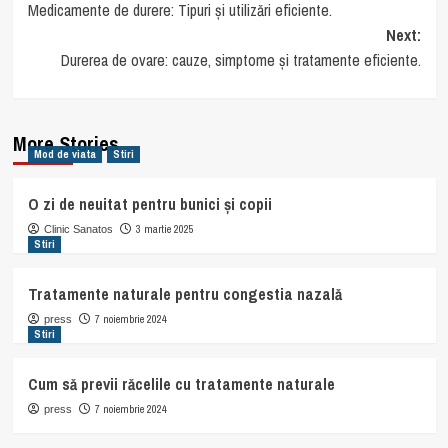
Medicamente de durere: Tipuri și utilizări eficiente.
navigation
Next:
Durerea de ovare: cauze, simptome și tratamente eficiente.
More Stories
Mod de viata
Stiri
O zi de neuitat pentru bunici și copii
3 martie 2025
Clinic Sanatos
Stiri
Tratamente naturale pentru congestia nazală
7 noiembrie 2024
press
Stiri
Cum să previi răcelile cu tratamente naturale
7 noiembrie 2024
press