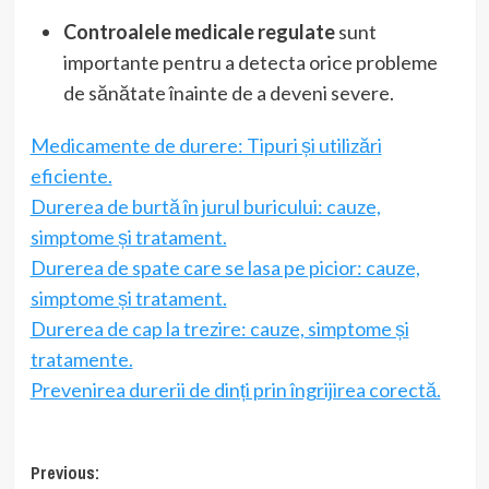
Controalele medicale regulate
sunt
importante pentru a detecta orice probleme
de sănătate înainte de a deveni severe.
Medicamente de durere: Tipuri și utilizări
eficiente.
Durerea de burtă în jurul buricului: cauze,
simptome și tratament.
Durerea de spate care se lasa pe picior: cauze,
simptome și tratament.
Durerea de cap la trezire: cauze, simptome și
tratamente.
Prevenirea durerii de dinți prin îngrijirea corectă.
Post
Previous: