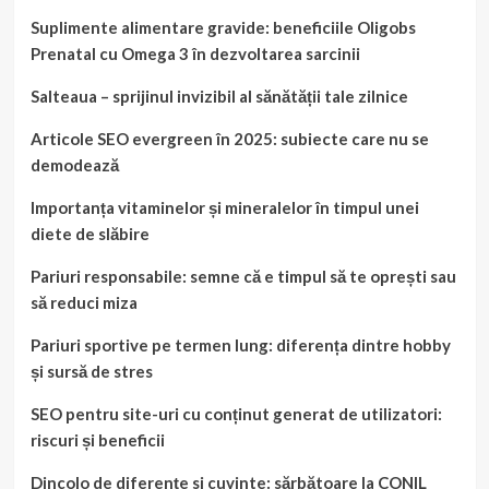
Suplimente alimentare gravide: beneficiile Oligobs
Prenatal cu Omega 3 în dezvoltarea sarcinii
Salteaua – sprijinul invizibil al sănătății tale zilnice
Articole SEO evergreen în 2025: subiecte care nu se
demodează
Importanța vitaminelor și mineralelor în timpul unei
diete de slăbire
Pariuri responsabile: semne că e timpul să te oprești sau
să reduci miza
Pariuri sportive pe termen lung: diferența dintre hobby
și sursă de stres
SEO pentru site-uri cu conținut generat de utilizatori:
riscuri și beneficii
Dincolo de diferențe si cuvinte: sărbătoare la CONIL