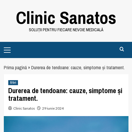
Skip
Clinic Sanatos
to
content
SOLUȚII PENTRU FIECARE NEVOIE MEDICALĂ
Primary
Menu
Prima pagină
»
Durerea de tendoane: cauze, simptome și tratament.
Stiri
Durerea de tendoane: cauze, simptome și
tratament.
Clinic Sanatos
29 iunie 2024