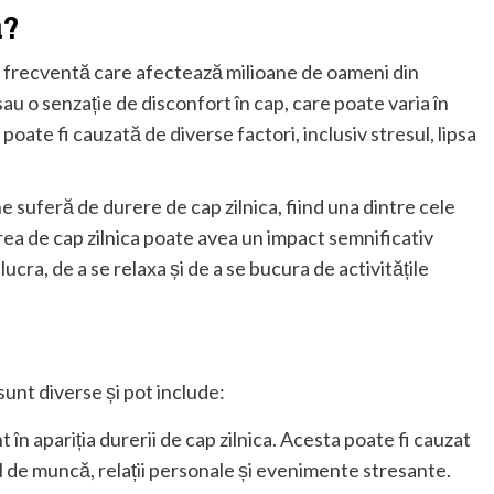
a?
ă frecventă care afectează milioane de oameni din
sau o senzație de disconfort în cap, care poate varia în
poate fi cauzată de diverse factori, inclusiv stresul, lipsa
ne suferă de durere de cap zilnica, fiind una dintre cele
rea de cap zilnica poate avea un impact semnificativ
lucra, de a se relaxa și de a se bucura de activitățile
 sunt diverse și pot include:
t în apariția durerii de cap zilnica. Acesta poate fi cauzat
cul de muncă, relații personale și evenimente stresante.