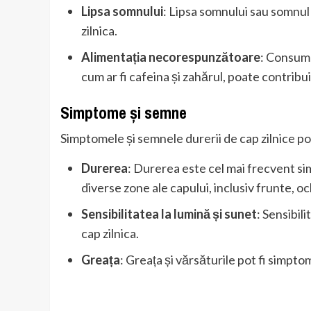
Lipsa somnului
: Lipsa somnului sau somnul 
zilnica.
Alimentația necorespunzătoare
: Consumu
cum ar fi cafeina și zahărul, poate contribui 
Simptome și semne
Simptomele și semnele durerii de cap zilnice po
Durerea
: Durerea este cel mai frecvent simp
diverse zone ale capului, inclusiv frunte, oc
Sensibilitatea la lumină și sunet
: Sensibil
cap zilnica.
Greața
: Greața și vărsăturile pot fi simptom