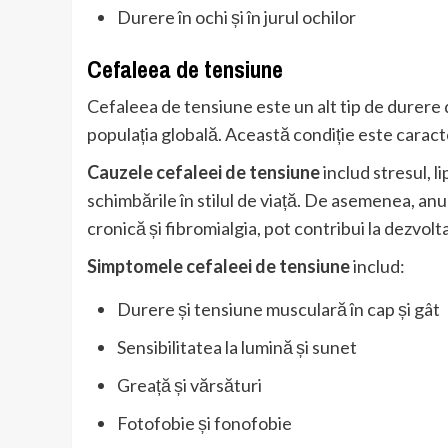
Durere în ochi și în jurul ochilor
Cefaleea de tensiune
Cefaleea de tensiune este un alt tip de durere 
populația globală. Această condiție este caracte
Cauzele cefaleei de tensiune
includ stresul, 
schimbările în stilul de viață. De asemenea, an
cronică și fibromialgia, pot contribui la dezvol
Simptomele cefaleei de tensiune
includ:
Durere și tensiune musculară în cap și gât
Sensibilitatea la lumină și sunet
Greață și vărsături
Fotofobie și fonofobie