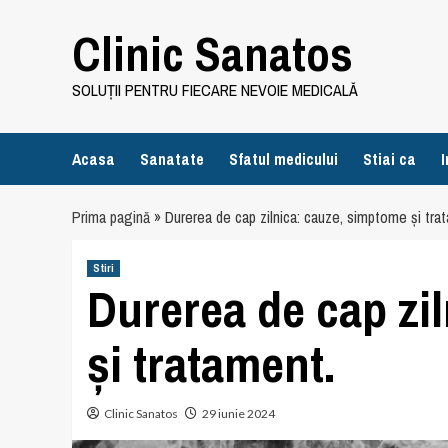
Skip
Clinic Sanatos
to
content
SOLUȚII PENTRU FIECARE NEVOIE MEDICALĂ
Acasa
Sanatate
Sfatul medicului
Stiai ca
I
Prima pagină
»
Durerea de cap zilnica: cauze, simptome și tra
Stiri
Durerea de cap zi
și tratament.
Clinic Sanatos
29 iunie 2024