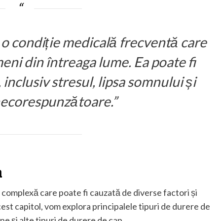
 o condiție medicală frecventă care
ni din întreaga lume. Ea poate fi
 inclusiv stresul, lipsa somnului și
necorespunzătoare.”
a
 complexă care poate fi cauzată de diverse factori și
st capitol, vom explora principalele tipuri de durere de
ne și alte tipuri de durere de cap.