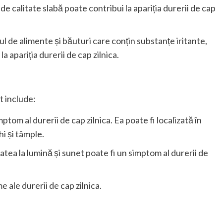
de calitate slabă poate contribui la apariția durerii de cap
l de alimente și băuturi care conțin substanțe iritante,
la apariția durerii de cap zilnica.
t include:
tom al durerii de cap zilnica. Ea poate fi localizată în
hi și tâmple.
itatea la lumină și sunet poate fi un simptom al durerii de
e ale durerii de cap zilnica.