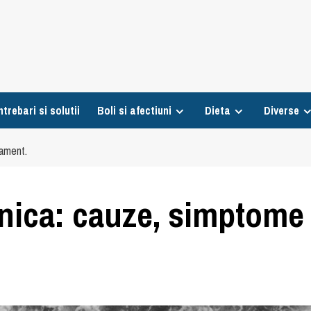
ntrebari si solutii
Boli si afectiuni
Dieta
Diverse
tament.
lnica: cauze, simptome