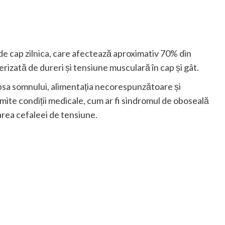
de cap zilnica, care afectează aproximativ 70% din
rizată de dureri și tensiune musculară în cap și gât.
lipsa somnului, alimentația necorespunzătoare și
umite condiții medicale, cum ar fi sindromul de oboseală
tarea cefaleei de tensiune.