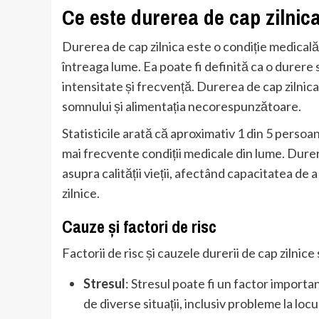
Ce este durerea de cap zilnic
Durerea de cap zilnica este o condiție medical
întreaga lume. Ea poate fi definită ca o durere 
intensitate și frecvență. Durerea de cap zilnica 
somnului și alimentația necorespunzătoare.
Statisticile arată că aproximativ 1 din 5 persoa
mai frecvente condiții medicale din lume. Dure
asupra calității vieții, afectând capacitatea de a 
zilnice.
Cauze și factori de risc
Factorii de risc și cauzele durerii de cap zilnice
Stresul
: Stresul poate fi un factor importan
de diverse situații, inclusiv probleme la lo