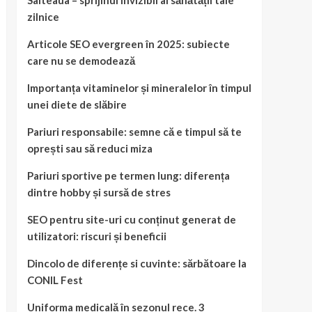
Salteaua – sprijinul invizibil al sănătății tale
zilnice
Articole SEO evergreen în 2025: subiecte
care nu se demodează
Importanța vitaminelor și mineralelor în timpul
unei diete de slăbire
Pariuri responsabile: semne că e timpul să te
oprești sau să reduci miza
Pariuri sportive pe termen lung: diferența
dintre hobby și sursă de stres
SEO pentru site-uri cu conținut generat de
utilizatori: riscuri și beneficii
Dincolo de diferențe si cuvinte: sărbătoare la
CONIL Fest
Uniforma medicală în sezonul rece. 3