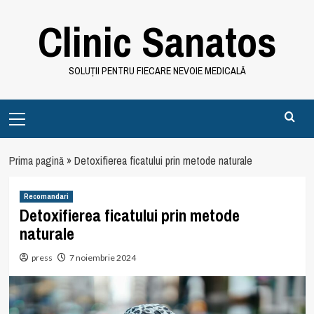
Skip
Clinic Sanatos
to
content
SOLUȚII PENTRU FIECARE NEVOIE MEDICALĂ
Primary
Menu
Prima pagină
»
Detoxifierea ficatului prin metode naturale
Recomandari
Detoxifierea ficatului prin metode
naturale
press
7 noiembrie 2024