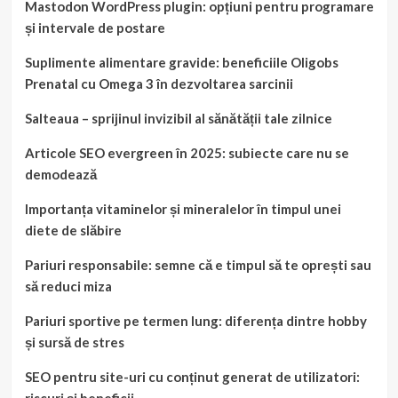
Mastodon WordPress plugin: opțiuni pentru programare
și intervale de postare
Suplimente alimentare gravide: beneficiile Oligobs
Prenatal cu Omega 3 în dezvoltarea sarcinii
Salteaua – sprijinul invizibil al sănătății tale zilnice
Articole SEO evergreen în 2025: subiecte care nu se
demodează
Importanța vitaminelor și mineralelor în timpul unei
diete de slăbire
Pariuri responsabile: semne că e timpul să te oprești sau
să reduci miza
Pariuri sportive pe termen lung: diferența dintre hobby
și sursă de stres
SEO pentru site-uri cu conținut generat de utilizatori:
riscuri și beneficii