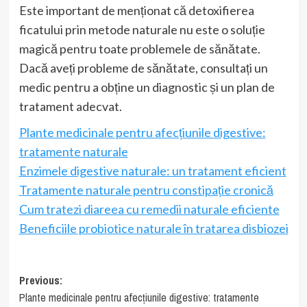
Este important de menționat că detoxifierea
ficatului prin metode naturale nu este o soluție
magică pentru toate problemele de sănătate.
Dacă aveți probleme de sănătate, consultați un
medic pentru a obține un diagnostic și un plan de
tratament adecvat.
Plante medicinale pentru afecțiunile digestive:
tratamente naturale
Enzimele digestive naturale: un tratament eficient
Tratamente naturale pentru constipație cronică
Cum tratezi diareea cu remedii naturale eficiente
Beneficiile probiotice naturale în tratarea disbiozei
Post
Previous:
Plante medicinale pentru afecțiunile digestive: tratamente
navigation