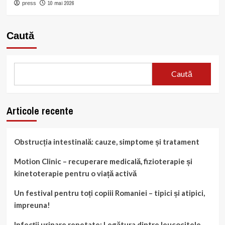
10 mai 2026
press
Caută
Caută
Articole recente
Obstrucția intestinală: cauze, simptome și tratament
Motion Clinic – recuperare medicală, fizioterapie și
kinetoterapie pentru o viață activă
Un festival pentru toți copiii Romaniei – tipici și atipici,
impreuna!
Infecții urinare repetate: Legătura dintre leucocitele