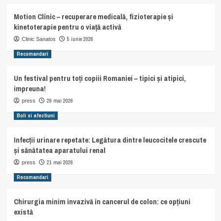
Motion Clinic – recuperare medicală, fizioterapie și
kinetoterapie pentru o viață activă
5 iunie 2026
Clinic Sanatos
Recomandari
Un festival pentru toți copiii Romaniei – tipici și atipici,
impreuna!
29 mai 2026
press
Boli si afectiuni
Infecții urinare repetate: Legătura dintre leucocitele crescute
și sănătatea aparatului renal
21 mai 2026
press
Recomandari
Chirurgia minim invazivă în cancerul de colon: ce opțiuni
există