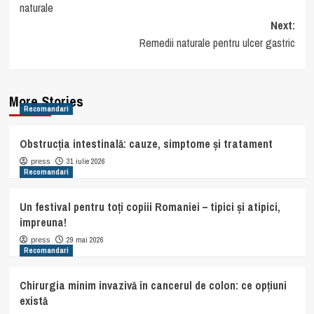
naturale
Next:
Remedii naturale pentru ulcer gastric
More Stories
Recomandari
Obstrucția intestinală: cauze, simptome și tratament
31 iulie 2026
press
Recomandari
Un festival pentru toți copiii Romaniei – tipici și atipici,
impreuna!
29 mai 2026
press
Recomandari
Chirurgia minim invazivă în cancerul de colon: ce opțiuni
există