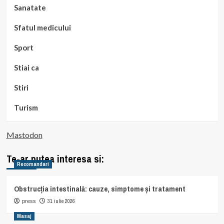
Sanatate
Sfatul medicului
Sport
Stiai ca
Stiri
Turism
Mastodon
Te-ar putea interesa si:
Recomandari
Obstrucția intestinală: cauze, simptome și tratament
31 iulie 2026
press
Masaj