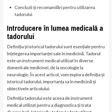
Concluzii și recomandări pentru utilizarea
tadorului
Introducere în lumea medicală a
tadorului
Definiția și istoricul tadorului sunt esențiale pentru
înțelegerea importanței sale în medicină. Tadorul
este un instrument medical utilizat în diverse
domenii ale medicinei, de la oncologie la
neurologie. În acest articol, vom explora definiția și
istoricul tadorului, importanța sa în medicină și
obiectivele articolului.
Definiția tadorului este aceea de instrument
medical utilizat pentru a diagnostica și trata
diverse boli. Istorically, tadorul a fost utilizat