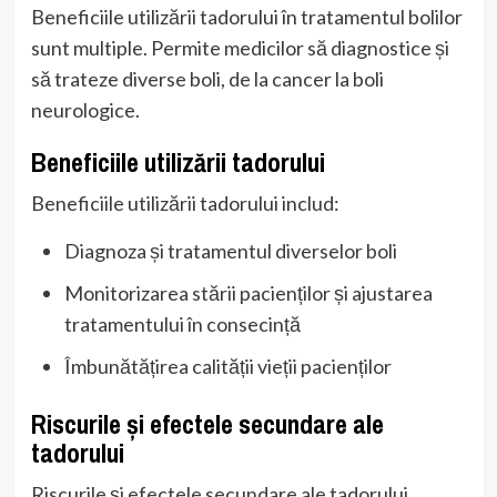
Beneficiile utilizării tadorului în tratamentul bolilor
sunt multiple. Permite medicilor să diagnostice și
să trateze diverse boli, de la cancer la boli
neurologice.
Beneficiile utilizării tadorului
Beneficiile utilizării tadorului includ:
Diagnoza și tratamentul diverselor boli
Monitorizarea stării pacienților și ajustarea
tratamentului în consecință
Îmbunătățirea calității vieții pacienților
Riscurile și efectele secundare ale
tadorului
Riscurile și efectele secundare ale tadorului