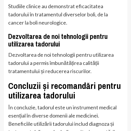
Studiile clinice au demonstrat eficacitatea
tadorului în tratamentul diverselor boli, de la
cancer la boli neurologice.
Dezvoltarea de noi tehnologii pentru
utilizarea tadorului
Dezvoltarea de noi tehnologii pentru utilizarea
tadorului a permis îmbunătățirea calității
tratamentului și reducerea riscurilor.
Concluzii și recomandări pentru
utilizarea tadorului
În concluzie, tadorul este un instrument medical
esențial în diverse domenii ale medicinei.
Beneficiile utilizării tadorului includ diagnoza și