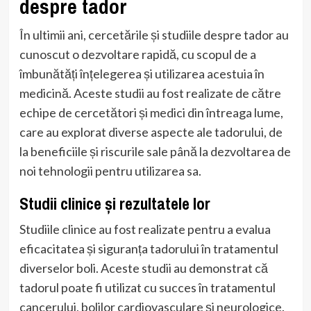
despre tador
În ultimii ani, cercetările și studiile despre tador au
cunoscut o dezvoltare rapidă, cu scopul de a
îmbunătăți înțelegerea și utilizarea acestuia în
medicină. Aceste studii au fost realizate de către
echipe de cercetători și medici din întreaga lume,
care au explorat diverse aspecte ale tadorului, de
la beneficiile și riscurile sale până la dezvoltarea de
noi tehnologii pentru utilizarea sa.
Studii clinice și rezultatele lor
Studiile clinice au fost realizate pentru a evalua
eficacitatea și siguranța tadorului în tratamentul
diverselor boli. Aceste studii au demonstrat că
tadorul poate fi utilizat cu succes în tratamentul
cancerului, bolilor cardiovasculare și neurologice.