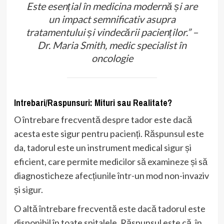
Este esențial în medicina modernă și are
un impact semnificativ asupra
tratamentului și vindecării pacienților.” –
Dr. Maria Smith, medic specialist în
oncologie
Intrebari/Raspunsuri: Mituri sau Realitate?
O întrebare frecventă despre tador este dacă
acesta este sigur pentru pacienți. Răspunsul este
da, tadorul este un instrument medical sigur și
eficient, care permite medicilor să examineze și să
diagnosticheze afecțiunile într-un mod non-invaziv
și sigur.
O altă întrebare frecventă este dacă tadorul este
disponibil în toate spitalele. Răspunsul este că, în