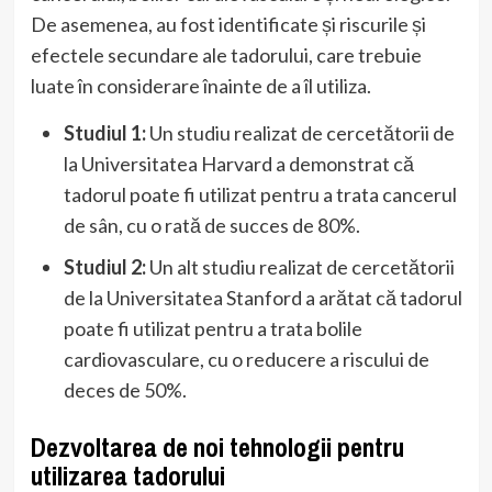
De asemenea, au fost identificate și riscurile și
efectele secundare ale tadorului, care trebuie
luate în considerare înainte de a îl utiliza.
Studiul 1:
Un studiu realizat de cercetătorii de
la Universitatea Harvard a demonstrat că
tadorul poate fi utilizat pentru a trata cancerul
de sân, cu o rată de succes de 80%.
Studiul 2:
Un alt studiu realizat de cercetătorii
de la Universitatea Stanford a arătat că tadorul
poate fi utilizat pentru a trata bolile
cardiovasculare, cu o reducere a riscului de
deces de 50%.
Dezvoltarea de noi tehnologii pentru
utilizarea tadorului