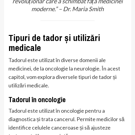
revoluționar care a schimbat fața medicinei
moderne.” – Dr. Maria Smith
Tipuri de tador și utilizări
medicale
Tadorul este utilizat în diverse domenii ale
medicinei, de la oncologie la neurologie. În acest
capitol, vom explora diversele tipuri de tador și
utilizări medicale.
Tadorul în oncologie
Tadorul este utilizat în oncologie pentru a
diagnostica și trata cancerul. Permite medicilor să
identifice celulele canceroase și să ajusteze