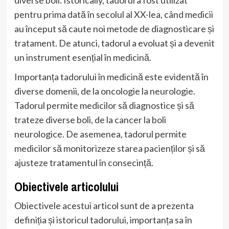
pentru prima dată în secolul al XX-lea, când medicii
au început să caute noi metode de diagnosticare și
tratament. De atunci, tadorul a evoluat și a devenit
un instrument esențial în medicină.
Importanța tadorului în medicină este evidentă în
diverse domenii, de la oncologie la neurologie.
Tadorul permite medicilor să diagnostice și să
trateze diverse boli, de la cancer la boli
neurologice. De asemenea, tadorul permite
medicilor să monitorizeze starea pacienților și să
ajusteze tratamentul în consecință.
Obiectivele articolului
Obiectivele acestui articol sunt de a prezenta
definiția și istoricul tadorului, importanța sa în