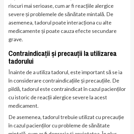
riscuri mai serioase, cum ar fi reacțiile alergice
severe și problemele de sănătate mintală. De
asemenea, tadorul poate interacționa cu alte
medicamente și poate cauza efecte secundare
grave.
Contraindicații și precauții la utilizarea
tadorului
Înainte de a utiliza tadorul, este important să se ia
în considerare contraindicațiile și precauțiile. De
pildă, tadorul este contraindicat în cazul pacienților
cu istoric de reacții alergice severe la acest
medicament.
De asemenea, tadorul trebuie utilizat cu precauție
în cazul pacienților cu probleme de sănătate
mintală, cum ar fi depresia și anxietatea. În plus,