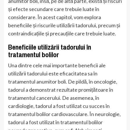
anumitor boli, însă, pe de altă parte, există și riscuri
și efecte secundare care trebuie luate în
considerare. În acest capitol, vom explora
beneficiile și riscurile utilizării tadorului, precum și
contraindicațiile și precauțiile care trebuie luate.
Beneficiile utilizării tadorului în
tratamentul bolilor
Una dintre cele mai importante beneficii ale
utilizării tadorului este eficacitatea sa în
tratamentul anumitor boli. De pildă, în oncologie,
tadorul a demonstrat rezultate promițătoare în
tratamentul cancerului. De asemenea, în
cardiologie, tadorul a fost utilizat cu succes în
tratamentul bolilor cardiovasculare. În neurologie,
tadorul a fost utilizat în tratamentul bolilor