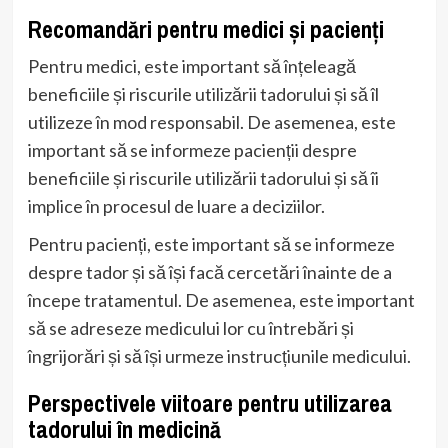
Recomandări pentru medici și pacienți
Pentru medici, este important să înțeleagă
beneficiile și riscurile utilizării tadorului și să îl
utilizeze în mod responsabil. De asemenea, este
important să se informeze pacienții despre
beneficiile și riscurile utilizării tadorului și să îi
implice în procesul de luare a deciziilor.
Pentru pacienți, este important să se informeze
despre tador și să își facă cercetări înainte de a
începe tratamentul. De asemenea, este important
să se adreseze medicului lor cu întrebări și
îngrijorări și să își urmeze instrucțiunile medicului.
Perspectivele viitoare pentru utilizarea
tadorului în medicină