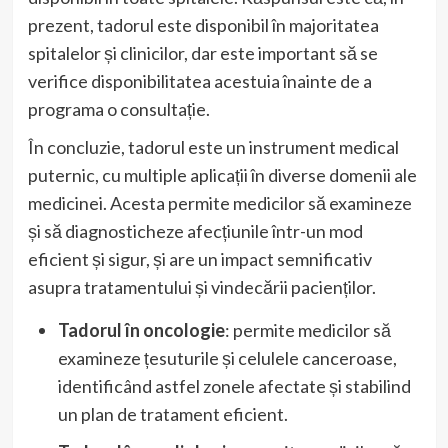
prezent, tadorul este disponibil în majoritatea
spitalelor și clinicilor, dar este important să se
verifice disponibilitatea acestuia înainte de a
programa o consultație.
În concluzie, tadorul este un instrument medical
puternic, cu multiple aplicații în diverse domenii ale
medicinei. Acesta permite medicilor să examineze
și să diagnosticheze afecțiunile într-un mod
eficient și sigur, și are un impact semnificativ
asupra tratamentului și vindecării pacienților.
Tadorul în oncologie
: permite medicilor să
examineze țesuturile și celulele canceroase,
identificând astfel zonele afectate și stabilind
un plan de tratament eficient.