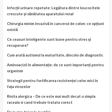
Infecții urinare repetate: Legătura dintre leucocitele
crescute și sănătatea aparatului renal
Chirurgia minim invazivă în cancerul de colon: ce opțiuni
există
Ce ceasuri inteligente sunt bune pentru stres și
recuperare?
Cum arată autismul la maturitate, dincolo de diagnostic
Aminoacizii în alimentație: de ce sunt importanți pentru
organism
Strategii pentru fortificarea rezistenței celor mici în
fața virozelor
Rinita alergica – De ce este mai mult decat o simpla
raceala si cand trebuie tratata corect
De la mic dejun la gustări