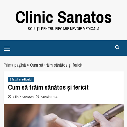
Skip
Clinic Sanatos
to
content
SOLUȚII PENTRU FIECARE NEVOIE MEDICALĂ
Primary
Menu
Prima pagină
»
Cum să trăim sănătos și fericit
Sfatul medicului
Cum să trăim sănătos și fericit
Clinic Sanatos
6 mai 2024