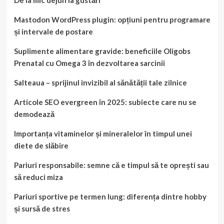
Mastodon WordPress plugin: opțiuni pentru programare
și intervale de postare
Suplimente alimentare gravide: beneficiile Oligobs
Prenatal cu Omega 3 în dezvoltarea sarcinii
Salteaua – sprijinul invizibil al sănătății tale zilnice
Articole SEO evergreen în 2025: subiecte care nu se
demodează
Importanța vitaminelor și mineralelor în timpul unei
diete de slăbire
Pariuri responsabile: semne că e timpul să te oprești sau
să reduci miza
Pariuri sportive pe termen lung: diferența dintre hobby
și sursă de stres