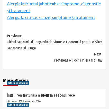
Alergia la fructul jaboticaba: simptome, diagnostic
și tratament
Alergia la citrice: cauze, simptome și tratament
Post
Previous:
Ghidul Sănătății și Longevității: Sfaturile Doctorului pentru o Viață
navigation
Sănătoasă și Lungă
Next:
Protejează-ți ochii în era digitală!
More Stories
Sfatul medicului
Îngrijirea naturală a pielii în sezonul rece
7 noiembrie 2024
press
Sfatul medicului