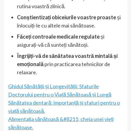
rutina voastră zilnică.
Conștientizați obiceiurile voastre proaste
și
înlocuiți-le cu altele mai sănătoase.
Făceți controale medicale regulate
și
asigurați-vă că sunteți sănătoși.
Îngrijiți-vă de sănătatea voastră mintală și
emoțională
prin practicarea tehnicilor de
relaxare.
Ghidul Sănătății și Longevității: Sfaturile
Doctorului pentru o Viață Sănătoasă și Lungă
Sănătatea dentară: importanță și sfaturi pentru o
viață sănătoasă.
Alimentația sănătoasă &#8211; cheia unei vieți
sănătoase.