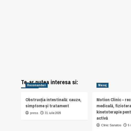
Te-ar putea interesa si:
Recomandari
Masaj
Obstrucția intestinală: cauze,
Motion Clinic – re
simptome și tratament
medicală, fiziotera
kinetoterapie pent
31 iulie 2026
press
activă
5 
Clinic Sanatos