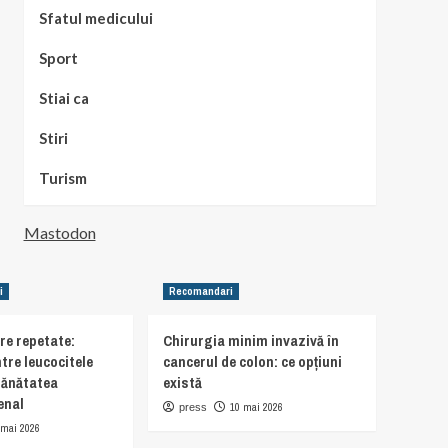
Sfatul medicului
Sport
Stiai ca
Stiri
Turism
Mastodon
i
Recomandari
are repetate:
Chirurgia minim invazivă în
tre leucocitele
cancerul de colon: ce opțiuni
sănătatea
există
enal
10 mai 2026
press
 mai 2026