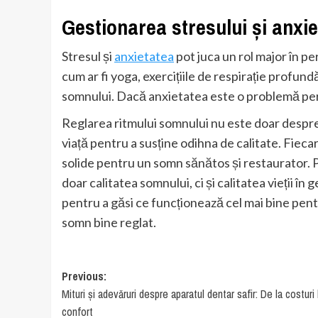
Gestionarea stresului și anxiet
Stresul și
anxietatea
pot juca un rol major în p
cum ar fi yoga, exercițiile de respirație profundă
somnului. Dacă anxietatea este o problemă pers
Reglarea ritmului somnului nu este doar despre 
viață pentru a susține odihna de calitate. Fieca
solide pentru un somn sănătos și restaurator. 
doar calitatea somnului, ci și calitatea vieții î
pentru a găsi ce funcționează cel mai bine pentr
somn bine reglat.
Post
Previous:
Mituri și adevăruri despre aparatul dentar safir: De la costuri 
navigation
confort