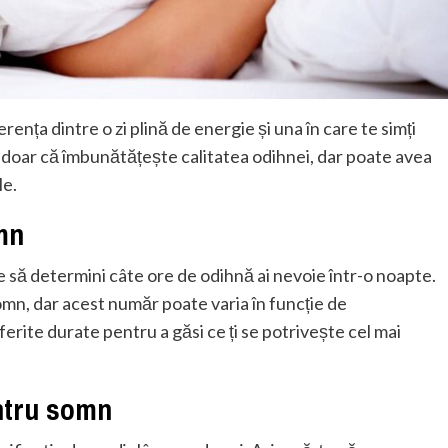
nța dintre o zi plină de energie și una în care te simți
 doar că îmbunătățește calitatea odihnei, dar poate avea
le.
mn
e să determini câte ore de odihnă ai nevoie într-o noapte.
omn, dar acest număr poate varia în funcție de
ferite durate pentru a găsi ce ți se potrivește cel mai
ntru somn