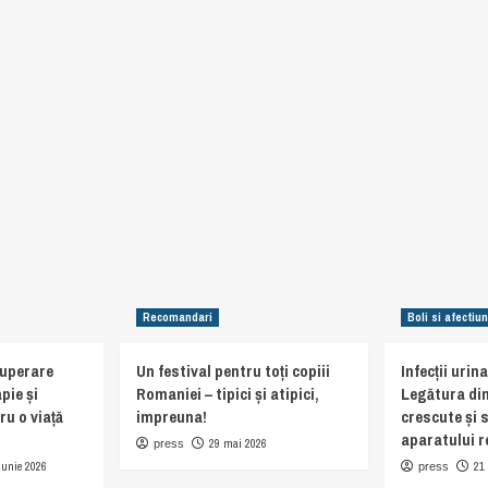
Recomandari
Boli si afectiun
cuperare
Un festival pentru toți copiii
Infecții urin
pie și
Romaniei – tipici și atipici,
Legătura din
ru o viață
impreuna!
crescute și 
aparatului r
29 mai 2026
press
iunie 2026
21
press