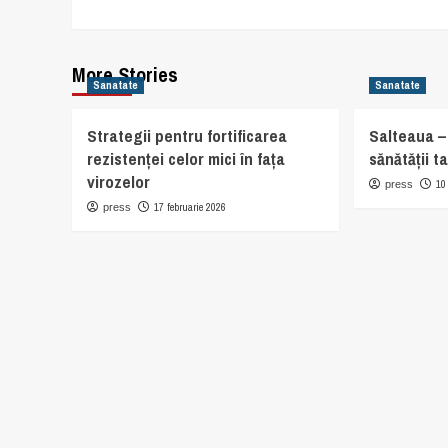
More Stories
Sanatate
Sanatate
Strategii pentru fortificarea
Salteaua – s
rezistenței celor mici în fața
sănătății ta
virozelor
10
press
17 februarie 2026
press