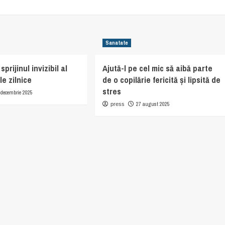
Sanatate
prijinul invizibil al
Ajută-l pe cel mic să aibă parte
le zilnice
de o copilărie fericită și lipsită de
stres
 decembrie 2025
27 august 2025
press