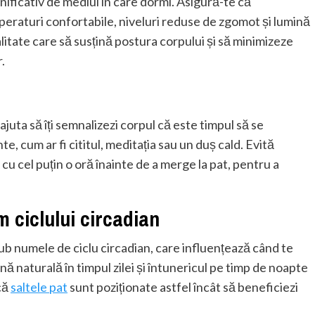
nificativ de mediul în care dormi. Asigură-te că
mperaturi confortabile, niveluri reduse de zgomot și lumină
litate care să susțină postura corpului și să minimizeze
.
juta să îți semnalizezi corpul că este timpul să se
, cum ar fi cititul, meditația sau un duș cald. Evită
cu cel puțin o oră înainte de a merge la pat, pentru a
 ciclului circadian
b numele de ciclu circadian, care influențează când te
ină naturală în timpul zilei și întunericul pe timp de noapte
 că
saltele pat
sunt poziționate astfel încât să beneficiezi