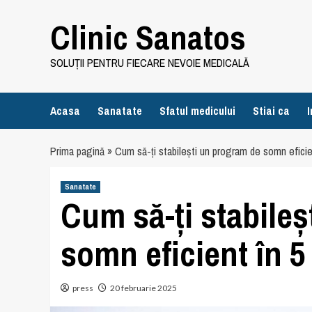
Skip
Clinic Sanatos
to
content
SOLUȚII PENTRU FIECARE NEVOIE MEDICALĂ
Acasa
Sanatate
Sfatul medicului
Stiai ca
I
Prima pagină
»
Cum să-ți stabilești un program de somn eficien
Sanatate
Cum să-ți stabile
somn eficient în 5
press
20 februarie 2025