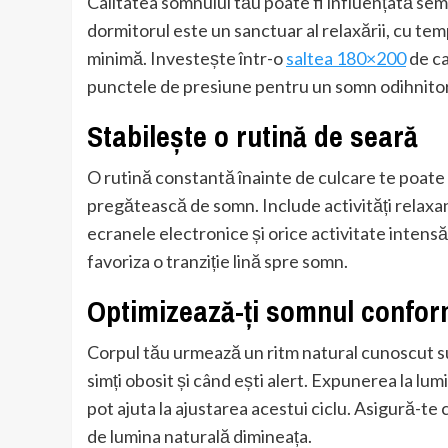
Calitatea somnului tău poate fi influențată sem
dormitorul este un sanctuar al relaxării, cu te
minimă. Investește într-o
saltea 180×200
de ca
punctele de presiune pentru un somn odihnitor
Stabilește o rutină de seară
O rutină constantă înainte de culcare te poate a
pregătească de somn. Include activități relaxante
ecranele electronice și orice activitate intensă 
favoriza o tranziție lină spre somn.
Optimizează-ți somnul conform
Corpul tău urmează un ritm natural cunoscut su
simți obosit și când ești alert. Expunerea la lum
pot ajuta la ajustarea acestui ciclu. Asigură-te
de lumina naturală dimineața.