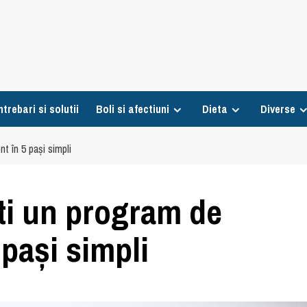
ntrebari si solutii
Boli si afectiuni
Dieta
Diverse
t în 5 pași simpli
ști un program de
 pași simpli