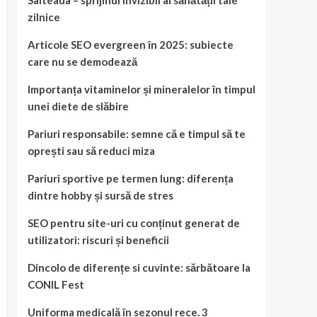
Salteaua – sprijinul invizibil al sănătății tale
zilnice
Articole SEO evergreen în 2025: subiecte
care nu se demodează
Importanța vitaminelor și mineralelor în timpul
unei diete de slăbire
Pariuri responsabile: semne că e timpul să te
oprești sau să reduci miza
Pariuri sportive pe termen lung: diferența
dintre hobby și sursă de stres
SEO pentru site-uri cu conținut generat de
utilizatori: riscuri și beneficii
Dincolo de diferențe si cuvinte: sărbătoare la
CONIL Fest
Uniforma medicală în sezonul rece. 3