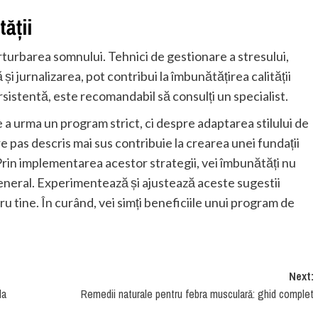
ății
erturbarea somnului. Tehnici de gestionare a stresului,
 și jurnalizarea, pot contribui la îmbunătățirea calității
istentă, este recomandabil să consulți un specialist.
a urma un program strict, ci despre adaptarea stilului de
re pas descris mai sus contribuie la crearea unei fundații
Prin implementarea acestor strategii, vei îmbunătăți nu
n general. Experimentează și ajustează aceste sugestii
u tine. În curând, vei simți beneficiile unui program de
Next:
la
Remedii naturale pentru febra musculară: ghid complet