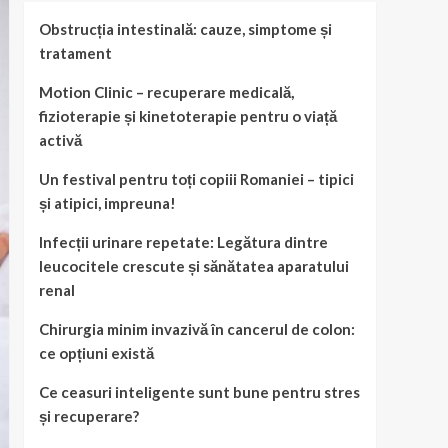
Obstrucția intestinală: cauze, simptome și
tratament
Motion Clinic – recuperare medicală,
fizioterapie și kinetoterapie pentru o viață
activă
Un festival pentru toți copiii Romaniei – tipici
și atipici, impreuna!
Infecții urinare repetate: Legătura dintre
leucocitele crescute și sănătatea aparatului
renal
Chirurgia minim invazivă în cancerul de colon:
ce opțiuni există
Ce ceasuri inteligente sunt bune pentru stres
și recuperare?