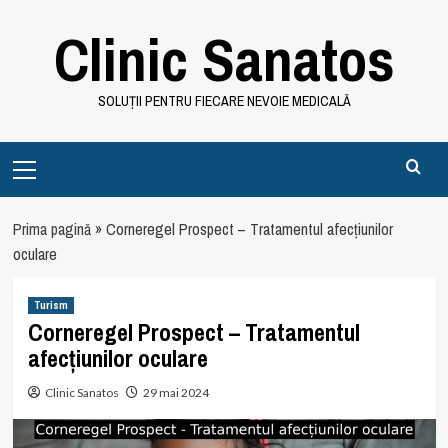
Skip
Clinic Sanatos
to
content
SOLUȚII PENTRU FIECARE NEVOIE MEDICALĂ
Primary
Menu
Prima pagină
»
Corneregel Prospect – Tratamentul afecțiunilor
oculare
Turism
Corneregel Prospect – Tratamentul
afecțiunilor oculare
Clinic Sanatos
29 mai 2024