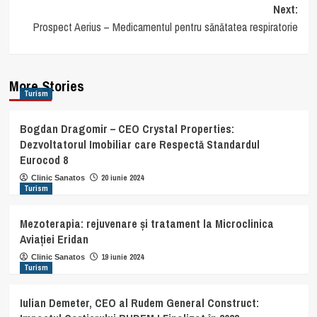
Next:
Prospect Aerius – Medicamentul pentru sănătatea respiratorie
More Stories
Turism
Bogdan Dragomir – CEO Crystal Properties:
Dezvoltatorul Imobiliar care Respectă Standardul
Eurocod 8
20 iunie 2024
Clinic Sanatos
Turism
Mezoterapia: rejuvenare și tratament la Microclinica
Aviației Eridan
19 iunie 2024
Clinic Sanatos
Turism
Iulian Demeter, CEO al Rudem General Construct: