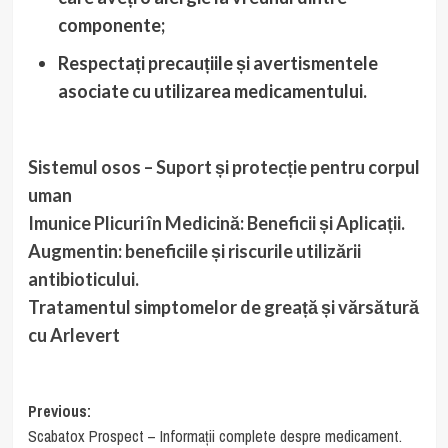
componente;
Respectați precauțiile și avertismentele
asociate cu utilizarea medicamentului.
Sistemul osos – Suport și protecție pentru corpul
uman
Imunice Plicuri în Medicină: Beneficii și Aplicații.
Augmentin: beneficiile și riscurile utilizării
antibioticului.
Tratamentul simptomelor de greață și vărsătură
cu Arlevert
Post
Previous:
Scabatox Prospect – Informații complete despre medicament.
navigation