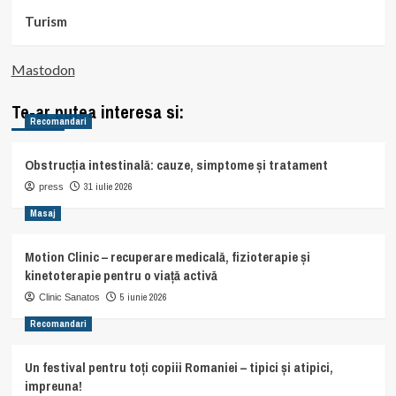
Turism
Mastodon
Te-ar putea interesa si:
Recomandari
Obstrucția intestinală: cauze, simptome și tratament
31 iulie 2026
press
Masaj
Motion Clinic – recuperare medicală, fizioterapie și
kinetoterapie pentru o viață activă
5 iunie 2026
Clinic Sanatos
Recomandari
Un festival pentru toți copiii Romaniei – tipici și atipici,
impreuna!