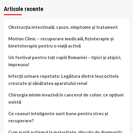
Articole recente
Obstrucția intestinală: cauze, simptome și tratament
Motion Clinic – recuperare medicală, fizioterapie și
kinetoterapie pentru o viață activă
Un festival pentru toți copiii Romaniei – tipici și atipici,
impreuna!
Infecții urinare repetate: Legătura dintre leucocitele
crescute și sănătatea aparatului renal
Chirurgia minim invazivă în cancerul de colon: ce opțiuni
există
Ce ceasuri inteligente sunt bune pentru stres și
recuperare?
Cum arată autismul la maturitate, dincolo de diagnostic