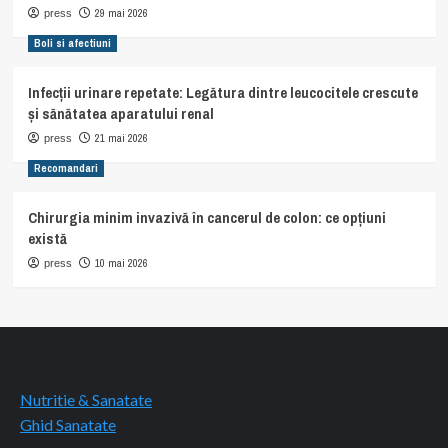
29 mai 2026
press
Boli si afectiuni
Infecții urinare repetate: Legătura dintre leucocitele crescute
și sănătatea aparatului renal
21 mai 2026
press
Recomandari
Chirurgia minim invazivă în cancerul de colon: ce opțiuni
există
10 mai 2026
press
Nutritie & Sanatate
Ghid Sanatate