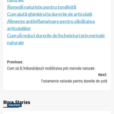
Remedii naturiste pentru tendinită
Cum ajută ghimbirul la durerile de articulații
Alimente antiinflamatoare pentru sănătatea
articulațiilor
Cum să reduci durerile de încheieturi prin metode
naturale
Post
Previous:
Cum să îți îmbunătățești mobilitatea prin metode naturale
navigation
Next:
Tratamente naturale pentru durerile de șold
More Stories
Sanatate