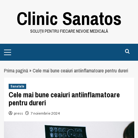
Skip
Clinic Sanatos
to
content
SOLUȚII PENTRU FIECARE NEVOIE MEDICALĂ
Primary
Menu
Prima pagină
»
Cele mai bune ceaiuri antiinflamatoare pentru dureri
Sanatate
Cele mai bune ceaiuri antiinflamatoare
pentru dureri
press
7 noiembrie 2024