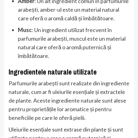
Amber
: Un alt ingredient comun în parfumurile
arabești, amber-ul este un material natural
care oferă o aromă caldă și îmbătătoare.
Musc
: Un ingredient utilizat frecvent în
parfumurile arabești, muscul este un material
natural care oferă o aromă puternică și
îmbătătoare.
Ingredientele naturale utilizate
Parfumurile arabești sunt realizate din ingrediente
naturale, cum ar fi uleiurile esențiale și extractele
de plante. Aceste ingrediente naturale sunt alese
pentru proprietățile lor aromatice și pentru
beneficiile pe care le oferă pielii.
Uleiurile esențiale sunt extrase din plante și sunt
utilizate pentru a crea o aromă puternică și