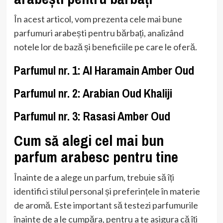
În acest articol, vom prezenta cele mai bune
parfumuri arabești pentru bărbați, analizând
notele lor de bază și beneficiile pe care le oferă.
Parfumul nr. 1: Al Haramain Amber Oud
Parfumul nr. 2: Arabian Oud Khaliji
Parfumul nr. 3: Rasasi Amber Oud
Cum să alegi cel mai bun
parfum arabesc pentru tine
Înainte de a alege un parfum, trebuie să îți
identifici stilul personal și preferințele în materie
de aromă. Este important să testezi parfumurile
înainte de a le cumpăra, pentru a te asigura că îți