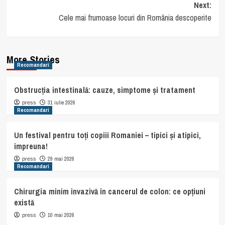
Next:
Cele mai frumoase locuri din România descoperite
More Stories
Recomandari
Obstrucția intestinală: cauze, simptome și tratament
31 iulie 2026
press
Recomandari
Un festival pentru toți copiii Romaniei – tipici și atipici,
impreuna!
29 mai 2026
press
Recomandari
Chirurgia minim invazivă în cancerul de colon: ce opțiuni
există
10 mai 2026
press