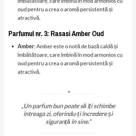
îmbătătoare, care îmbină în mod armonios cu
oud pentru a crea o aromă persistentă și
atractivă.
Parfumul nr. 3: Rasasi Amber Oud
Amber
: Amber este o notă de bază caldă și
îmbătătoare, care îmbină în mod armonios cu
oud pentru a crea o aromă persistentă și
atractivă.
„Un parfum bun poate să îți schimbe
întreaga zi, oferindu-ți încredere și
siguranță în sine.”