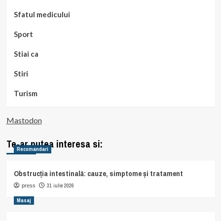
Sfatul medicului
Sport
Stiai ca
Stiri
Turism
Mastodon
Te-ar putea interesa si:
Recomandari
Obstrucția intestinală: cauze, simptome și tratament
31 iulie 2026
press
Masaj