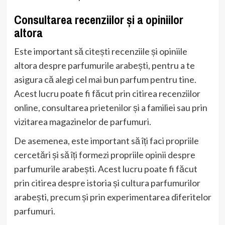
Consultarea recenziilor și a opiniilor
altora
Este important să citești recenziile și opiniile
altora despre parfumurile arabești, pentru a te
asigura că alegi cel mai bun parfum pentru tine.
Acest lucru poate fi făcut prin citirea recenziilor
online, consultarea prietenilor și a familiei sau prin
vizitarea magazinelor de parfumuri.
De asemenea, este important să îți faci propriile
cercetări și să îți formezi propriile opinii despre
parfumurile arabești. Acest lucru poate fi făcut
prin citirea despre istoria și cultura parfumurilor
arabești, precum și prin experimentarea diferitelor
parfumuri.