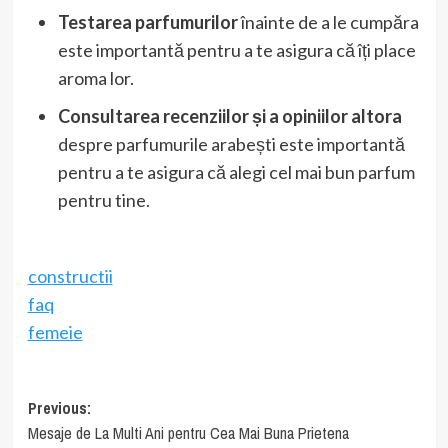
Testarea parfumurilor
înainte de a le cumpăra
este importantă pentru a te asigura că îți place
aroma lor.
Consultarea recenziilor și a opiniilor altora
despre parfumurile arabești este importantă
pentru a te asigura că alegi cel mai bun parfum
pentru tine.
constructii
faq
femeie
Post
Previous:
Mesaje de La Multi Ani pentru Cea Mai Buna Prietena
navigation