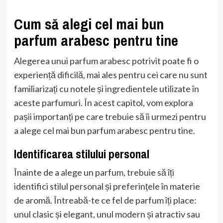
Cum să alegi cel mai bun
parfum arabesc pentru tine
Alegerea unui parfum arabesc potrivit poate fi o
experiență dificilă, mai ales pentru cei care nu sunt
familiarizați cu notele și ingredientele utilizate în
aceste parfumuri. În acest capitol, vom explora
pașii importanți pe care trebuie să îi urmezi pentru
a alege cel mai bun parfum arabesc pentru tine.
Identificarea stilului personal
Înainte de a alege un parfum, trebuie să îți
identifici stilul personal și preferințele în materie
de aromă. Întreabă-te ce fel de parfum îți place:
unul clasic și elegant, unul modern și atractiv sau