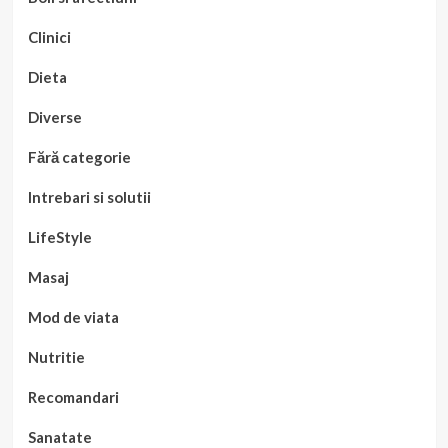
Clinici
Dieta
Diverse
Fără categorie
Intrebari si solutii
LifeStyle
Masaj
Mod de viata
Nutritie
Recomandari
Sanatate