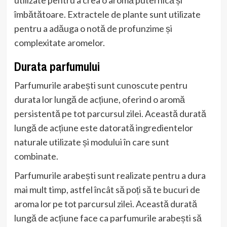
îmbătătoare. Extractele de plante sunt utilizate
pentru a adăuga o notă de profunzime și
complexitate aromelor.
Durata parfumului
Parfumurile arabești sunt cunoscute pentru
durata lor lungă de acțiune, oferind o aromă
persistentă pe tot parcursul zilei. Această durată
lungă de acțiune este datorată ingredientelor
naturale utilizate și modului în care sunt
combinate.
Parfumurile arabești sunt realizate pentru a dura
mai mult timp, astfel încât să poți să te bucuri de
aroma lor pe tot parcursul zilei. Această durată
lungă de acțiune face ca parfumurile arabești să