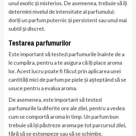
unul exotic și misterios. De asemenea, trebuie să îți
determini nivelul de intensitate al parfumului:
doriți un parfum puternic și persistent sau unul mai
subtil și discret.
Testarea parfumurilor
Este important să testezi parfumurile înainte de a
le cumpăra, pentru a te asigura că îți place aroma
lor. Acest lucru poate fi făcut prin aplicarea unei
cantități mici de parfum pe piele și așteptând să se
usuce pentru a evalua aroma.
De asemenea, este important să testezi
parfumurile la diferite ore ale zilei, pentru a vedea
cum se comportă aroma în timp. Un parfum bun
trebuie să își păstreze aroma pe tot parcursul zilei,
fără să se estompeze sau să se schimbe.