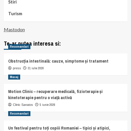
Stiri
Turism
Mastodon
Te-ar putea interesa si:
Recomandari
Obstrucția intestinală: cauze, simptome și tratament
31 iulie 2026
press
Masaj
Motion Clinic – recuperare medicală, fizioterapie și
kinetoterapie pentru o viață activă
5 iunie 2026
Clinic Sanatos
Recomandari
Un festival pentru toți copiii Romaniei – tipici și atipici,