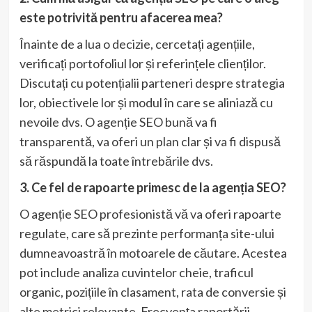
este potrivită pentru afacerea mea?
Înainte de a lua o decizie, cercetați agențiile,
verificați portofoliul lor și referințele clienților.
Discutați cu potențialii parteneri despre strategia
lor, obiectivele lor și modul în care se aliniază cu
nevoile dvs. O agenție SEO bună va fi
transparentă, va oferi un plan clar și va fi dispusă
să răspundă la toate întrebările dvs.
3. Ce fel de rapoarte primesc de la agenția SEO?
O agenție SEO profesionistă vă va oferi rapoarte
regulate, care să prezinte performanța site-ului
dumneavoastră în motoarele de căutare. Acestea
pot include analiza cuvintelor cheie, traficul
organic, pozițiile în clasament, rata de conversie și
alte metrici relevante. Frecvența raportării