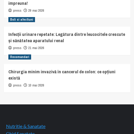
impreuna!
29 mai 2026
press
Boli si afectiuni
Infecții urinare repetate: Legătura dintre leucocitele crescute
și sănătatea aparatului renal
21 mai 2026
press
Recomandari
Chirurgia minim invazivă în cancerul de colon: ce opțiuni
există
10 mai 2026
press
Nutritie & Sanatate
Ghid Sanatate