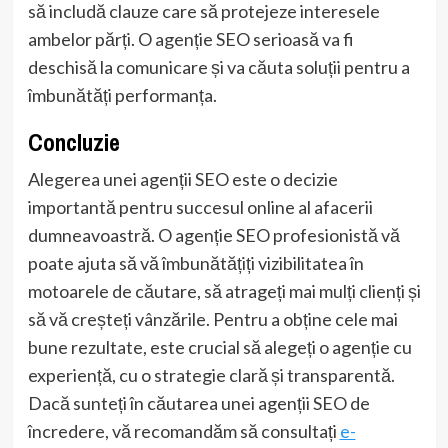
să includă clauze care să protejeze interesele
ambelor părți. O agenție SEO serioasă va fi
deschisă la comunicare și va căuta soluții pentru a
îmbunătăți performanța.
Concluzie
Alegerea unei agenții SEO este o decizie
importantă pentru succesul online al afacerii
dumneavoastră. O agenție SEO profesionistă vă
poate ajuta să vă îmbunătățiți vizibilitatea în
motoarele de căutare, să atrageți mai mulți clienți și
să vă creșteți vânzările. Pentru a obține cele mai
bune rezultate, este crucial să alegeți o agenție cu
experiență, cu o strategie clară și transparentă.
Dacă sunteți în căutarea unei agenții SEO de
încredere, vă recomandăm să consultați
e-