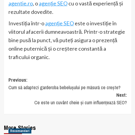
agentie.ro
, o
agenție SEO
cu o vastă experiență și
rezultate dovedite.
Investiția într-o
agenție SEO
este o investiție în
viitorul afacerii dumneavoastră. Printr-o strategie
bine pusă la punct, vă puteți asigura o prezență
online puternică și o creștere constantă a
traficului organic.
Post
Previous:
Cum să adaptezi garderoba bebelușului pe măsură ce crește?
navigation
Next:
Ce este un cuvânt cheie și cum influențează SEO?
More Stories
Recomandari