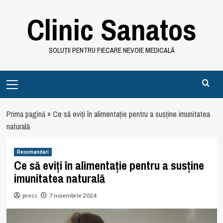
Skip
Clinic Sanatos
to
content
SOLUȚII PENTRU FIECARE NEVOIE MEDICALĂ
Primary
Menu
Prima pagină
»
Ce să eviți în alimentație pentru a susține imunitatea
naturală
Recomandari
Ce să eviți în alimentație pentru a susține
imunitatea naturală
press
7 noiembrie 2024