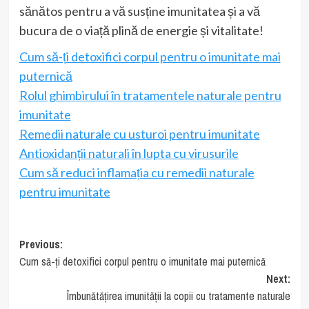
sănătos pentru a vă susține imunitatea și a vă
bucura de o viață plină de energie și vitalitate!
Cum să-ți detoxifici corpul pentru o imunitate mai
puternică
Rolul ghimbirului în tratamentele naturale pentru
imunitate
Remedii naturale cu usturoi pentru imunitate
Antioxidanții naturali în lupta cu virusurile
Cum să reduci inflamația cu remedii naturale
pentru imunitate
Post
Previous:
Cum să-ți detoxifici corpul pentru o imunitate mai puternică
navigation
Next:
Îmbunătățirea imunității la copii cu tratamente naturale