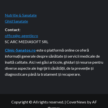
Nutritie & Sanatate
Ghid Sanatate
Contact
:
office@e-agentie.ro
SC ARC MEDIASOFT SRL
Clinic-Sanatos.ro
este o platformă online ce oferă
informații generale despre sănătate și servicii medicale de
înaltă calitate. Aici vei găsi articole, ghiduri și resurse pentru
diverse aspecte ale îngrijirii sănătății, de la prevenție și
diagnosticare până la tratament și recuperare.
Copyright © All rights reserved.
|
CoverNews
by AF
themes.