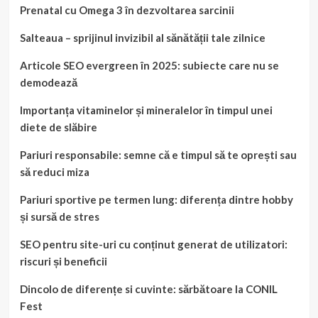
Prenatal cu Omega 3 în dezvoltarea sarcinii
Salteaua – sprijinul invizibil al sănătății tale zilnice
Articole SEO evergreen în 2025: subiecte care nu se
demodează
Importanța vitaminelor și mineralelor în timpul unei
diete de slăbire
Pariuri responsabile: semne că e timpul să te oprești sau
să reduci miza
Pariuri sportive pe termen lung: diferența dintre hobby
și sursă de stres
SEO pentru site-uri cu conținut generat de utilizatori:
riscuri și beneficii
Dincolo de diferențe si cuvinte: sărbătoare la CONIL
Fest