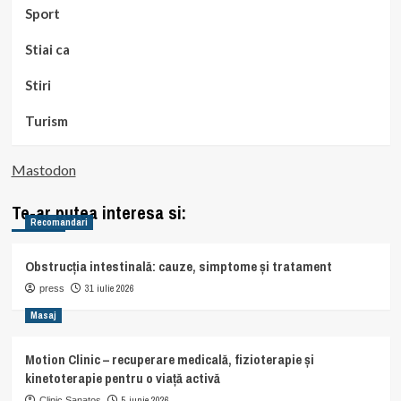
Sport
Stiai ca
Stiri
Turism
Mastodon
Te-ar putea interesa si:
Recomandari
Obstrucția intestinală: cauze, simptome și tratament
31 iulie 2026
press
Masaj
Motion Clinic – recuperare medicală, fizioterapie și
kinetoterapie pentru o viață activă
5 iunie 2026
Clinic Sanatos