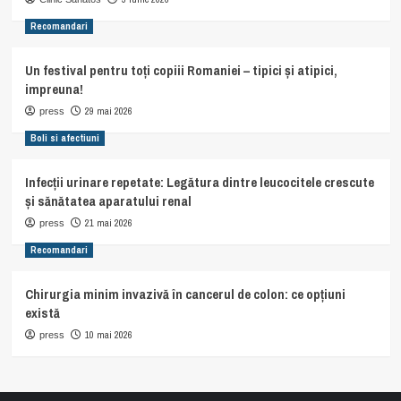
Recomandari
Un festival pentru toți copiii Romaniei – tipici și atipici,
impreuna!
29 mai 2026
press
Boli si afectiuni
Infecții urinare repetate: Legătura dintre leucocitele crescute
și sănătatea aparatului renal
21 mai 2026
press
Recomandari
Chirurgia minim invazivă în cancerul de colon: ce opțiuni
există
10 mai 2026
press