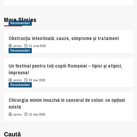
More Stories
Recomandari
Obstrucția intestinală: cauze, simptome și tratament
31 iulie 2026
press
Recomandari
Un festival pentru toți copiii Romaniei – tipici și atipici,
impreuna!
29 mai 2026
press
Recomandari
Chirurgia minim invazivă în cancerul de colon: ce opțiuni
există
10 mai 2026
press
Caută