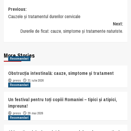
Post
Previous:
Cauzele și tratamentul durerilor cervicale
navigation
Next:
Durerile de ficat: cauze, simptome și tratamente naturiste.
More Stories
Recomandari
Obstrucția intestinală: cauze, simptome și tratament
31 iulie 2026
press
Recomandari
Un festival pentru toți copiii Romaniei – tipici și atipici,
impreuna!
29 mai 2026
press
Recomandari