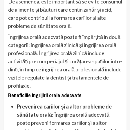
De asemenea, este important să se evite consumul
de alimente și băuturi care conțin zahăr și acid,
care pot contribui la formarea cariilor și alte
probleme de sănătate orală.
Îngrijirea orală adecvată poate fi împărțită în două
categorii: îngrijirea orală zilnică și îngrijirea orală
profesională. Îngrijirea orală zilnică include
activități precum periajul și curățarea spațiilor între
dinți, în timp ce îngrijirea orală profesională include
vizitele regulate la dentist și tratamentele de
profilaxie.
Beneficiile îngrijirii orale adecvate
Prevenirea cariilor și a altor probleme de
sănătate orală
: Îngrijirea orală adecvată
poate preveni formarea cariilor și a altor