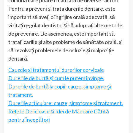
comună care poate fi cauzată de diverse factori.
Pentru a preveni și trata durerile dentare, este
important să aveți o îngrijire orală adecvată, să
vizitați regulat dentistul și să adoptați alte metode
de prevenire. De asemenea, este important să
tratați cariile și alte probleme de sănătate orală, și
să rezolvați problemele de ocluzie și malpoziție
dentară.
Cauzele și tratamentul durerilor cervicale
Durerile de burtă și cum le putem învinge.
Durerile de burtă la copii: cauze, simptome și
tratament.
Durerile articulare: cauze, simptome și tratament.
Rețete Delicioase și Idei de Mâncare Gătită
pentru Începători