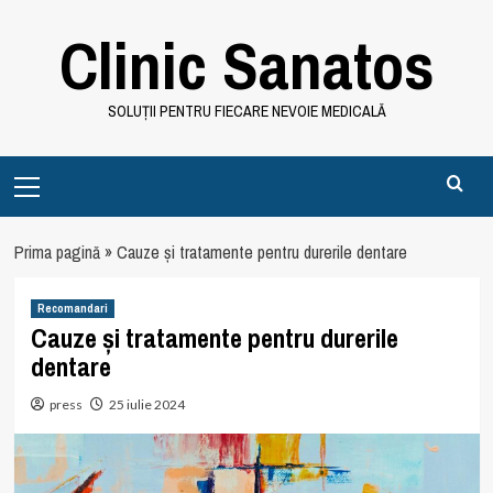
Skip
Clinic Sanatos
to
content
SOLUȚII PENTRU FIECARE NEVOIE MEDICALĂ
Primary
Menu
Prima pagină
»
Cauze și tratamente pentru durerile dentare
Recomandari
Cauze și tratamente pentru durerile
dentare
press
25 iulie 2024