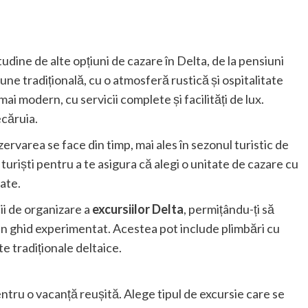
itudine de alte opțiuni de cazare în Delta, de la pensiuni
ne tradițională, cu o atmosferă rustică și ospitalitate
ai modern, cu servicii complete și facilități de lux.
ecăruia.
ervarea se face din timp, mai ales în sezonul turistic de
r turiști pentru a te asigura că alegi o unitate de cazare cu
tate.
ii de organizare a
excursiilor Delta
, permițându-ți să
un ghid experimentat. Acestea pot include plimbări cu
te tradiționale deltaice.
ntru o vacanță reușită. Alege tipul de excursie care se