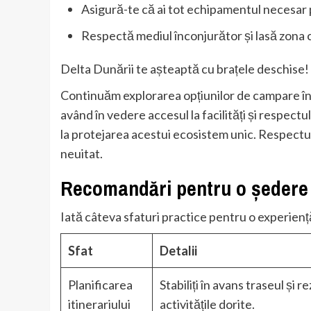
Asigură-te că ai tot echipamentul necesar p
Respectă mediul înconjurător și lasă zona 
Delta Dunării te așteaptă cu brațele deschise
Continuăm explorarea opțiunilor de campare în i
având în vedere accesul la facilități și respect
la protejarea acestui ecosistem unic. Respectul
neuitat.
Recomandări pentru o ședere 
Iată câteva sfaturi practice pentru o experienț
Sfat
Detalii
Planificarea
Stabiliți în avans traseul și 
itinerariului
activitățile dorite.