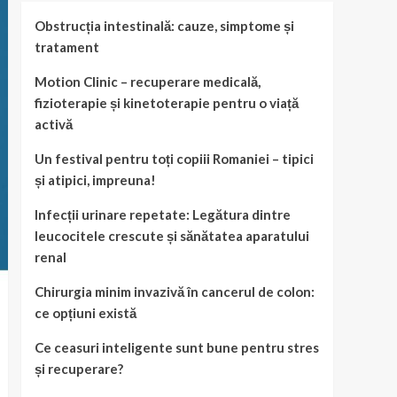
Obstrucția intestinală: cauze, simptome și
tratament
Motion Clinic – recuperare medicală,
fizioterapie și kinetoterapie pentru o viață
activă
Un festival pentru toți copiii Romaniei – tipici
și atipici, impreuna!
Infecții urinare repetate: Legătura dintre
leucocitele crescute și sănătatea aparatului
renal
Chirurgia minim invazivă în cancerul de colon:
ce opțiuni există
Ce ceasuri inteligente sunt bune pentru stres
și recuperare?