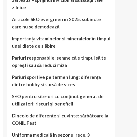
Salteaua – sprijinul invizibil al sănătății tale
zilnice
Articole SEO evergreen în 2025: subiecte
care nu se demodează
Importanța vitaminelor și mineralelor în timpul
unei diete de slăbire
Pariuri responsabile: semne că e timpul să te
oprești sau să reduci miza
Pariuri sportive pe termen lung: diferența
dintre hobby și sursă de stres
SEO pentru site-uri cu conținut generat de
utilizatori: riscuri și beneficii
Dincolo de diferențe si cuvinte: sărbătoare la
CONIL Fest
Uniforma medicală în sezonul rece. 3