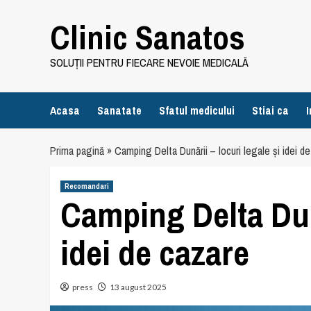
Skip
Clinic Sanatos
to
content
SOLUȚII PENTRU FIECARE NEVOIE MEDICALĂ
Acasa
Sanatate
Sfatul medicului
Stiai ca
I
Prima pagină
»
Camping Delta Dunării – locuri legale și idei d
Recomandari
Camping Delta Dună
idei de cazare
press
13 august 2025