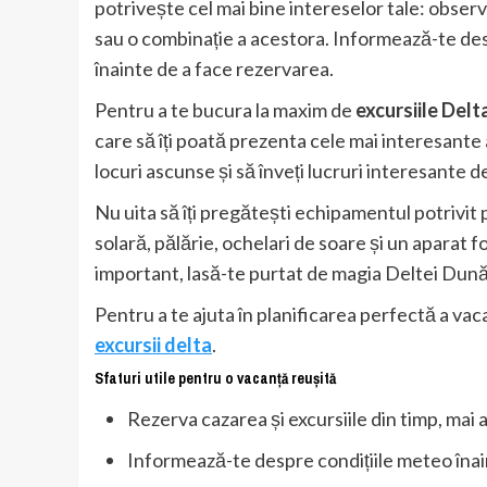
potrivește cel mai bine intereselor tale: observa
sau o combinație a acestora. Informează-te despr
înainte de a face rezervarea.
Pentru a te bucura la maxim de
excursiile Delt
care să îți poată prezenta cele mai interesante
locuri ascunse și să înveți lucruri interesante d
Nu uita să îți pregătești echipamentul potrivit
solară, pălărie, ochelari de soare și un aparat f
important, lasă-te purtat de magia Deltei Dunăr
Pentru a te ajuta în planificarea perfectă a vaca
excursii delta
.
Sfaturi utile pentru o vacanță reușită
Rezerva cazarea și excursiile din timp, mai al
Informează-te despre condițiile meteo înai