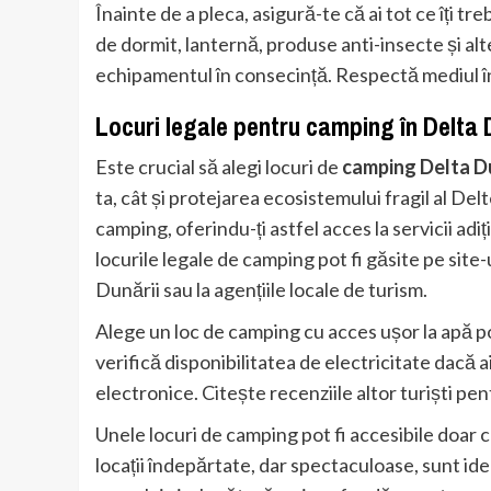
Înainte de a pleca, asigură-te că ai tot ce îți t
de dormit, lanternă, produse anti-insecte și al
echipamentul în consecință. Respectă mediul în
Locuri legale pentru camping în Delta 
Este crucial să alegi locuri de
camping Delta Du
ta, cât și protejarea ecosistemului fragil al Delt
camping, oferindu-ți astfel acces la servicii adi
locurile legale de camping pot fi găsite pe site-
Dunării sau la agențiile locale de turism.
Alege un loc de camping cu acces ușor la apă po
verifică disponibilitatea de electricitate dacă 
electronice. Citește recenziile altor turiști pent
Unele locuri de camping pot fi accesibile doar 
locații îndepărtate, dar spectaculoase, sunt id