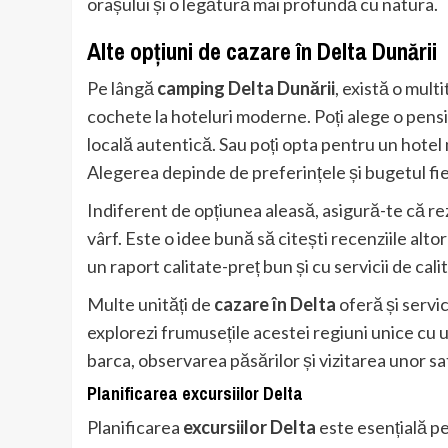
orașului și o legătură mai profundă cu natura.
Alte opțiuni de
cazare în Delta Dunării
Pe lângă
camping Delta Dunării
, există o mult
cochete la hoteluri moderne. Poți alege o pensiu
locală autentică. Sau poți opta pentru un hotel m
Alegerea depinde de preferințele și bugetul fi
Indiferent de opțiunea aleasă, asigură-te că rez
vârf. Este o idee bună să citești recenziile alto
un raport calitate-preț bun și cu servicii de cali
Multe unități de
cazare în Delta
oferă și servic
explorezi frumusețile acestei regiuni unice cu 
barca, observarea păsărilor și vizitarea unor sa
Planificarea
excursiilor Delta
Planificarea
excursiilor Delta
este esențială pe