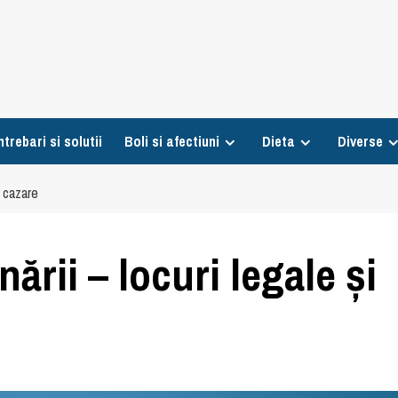
ntrebari si solutii
Boli si afectiuni
Dieta
Diverse
e cazare
rii – locuri legale și