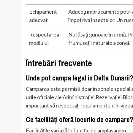
Echipament
Aduceți îmbrăcăminte potriv
adecvat
împotriva insectelor. Un ruc
Respectarea
Nu lăsați gunoaie în urmă. Pro
mediului
frumuseții naturale a zonei.
Întrebări frecvente
Unde pot campa legal în Delta Dunării
Camparea este permisă doar în zonele special am
urile oficiale ale Administrației Rezervației Bio
important să respectați regulamentele în vigoa
Ce facilități oferă locurile de campare
Facilitățile variază în funcție de amplasament. U