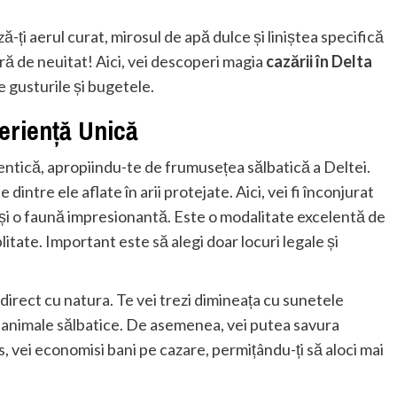
-ți aerul curat, mirosul de apă dulce și liniștea specifică
ă de neuitat! Aici, vei descoperi magia
cazării în Delta
e gusturile și bugetele.
eriență Unică
ntică, apropiindu-te de frumusețea sălbatică a Deltei.
dintre ele aflate în arii protejate. Aici, vei fi înconjurat
și o faună impresionantă. Este o modalitate excelentă de
itate. Important este să alegi doar locuri legale și
direct cu natura. Te vei trezi dimineața cu sunetele
e animale sălbatice. De asemenea, vei putea savura
s, vei economisi bani pe cazare, permițându-ți să aloci mai