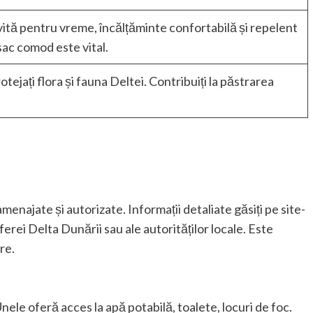
ită pentru vreme, încălțăminte confortabilă și repelent
sac comod este vital.
tejați flora și fauna Deltei. Contribuiți la păstrarea
?
enajate și autorizate. Informații detaliate găsiți pe site-
sferei Delta Dunării sau ale autorităților locale. Este
re.
?
nele oferă acces la apă potabilă, toalete, locuri de foc.