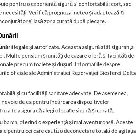
rebuie pentru o experiență sigură și confortabilă: cort, sac
te necesități. Verifică prognoza meteo și adaptează-ți
conjurător și lasă zona curată după plecare.
Dunării
nării
legale și autorizate. Aceasta asigură atât siguranța
ei. Multe pensiuni și unități de cazare oferă și facilități de
ționale precum toalete și dușuri. Informațiile despre
urile oficiale ale Administrației Rezervației Biosferei Delta
tabilă și cu facilități sanitare adecvate. De asemenea,
ai nevoie de ea pentru încărcarea dispozitivelor
ru a te asigura că alegi o locație sigură și curată.
cu barca, oferind o experiență și mai aventuroasă. Aceste
eale pentru cei care caută o deconectare totală de agitația