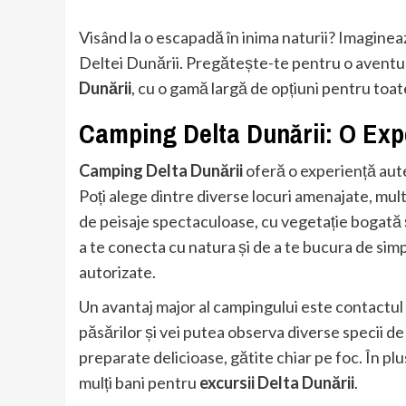
Visând la o escapadă în inima naturii? Imaginează
Deltei Dunării. Pregătește-te pentru o aventur
Dunării
, cu o gamă largă de opțiuni pentru toat
Camping Delta Dunării: O Exp
Camping Delta Dunării
oferă o experiență aute
Poți alege dintre diverse locuri amenajate, multe 
de peisaje spectaculoase, cu vegetație bogată 
a te conecta cu natura și de a te bucura de simpl
autorizate.
Un avantaj major al campingului este contactul 
păsărilor și vei putea observa diverse specii d
preparate delicioase, gătite chiar pe foc. În plu
mulți bani pentru
excursii Delta Dunării
.