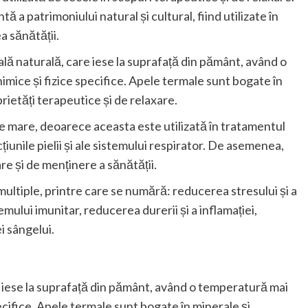
 a patrimoniului natural și cultural, fiind utilizate în
a sănătății.
lă naturală, care iese la suprafață din pământ, având o
mice și fizice specifice. Apele termale sunt bogate în
rietăți terapeutice și de relaxare.
e mare, deoarece aceasta este utilizată în tratamentul
țiunile pielii și ale sistemului respirator. De asemenea,
re și de menținere a sănătății.
ultiple, printre care se numără: reducerea stresului și a
temului imunitar, reducerea durerii și a inflamației,
ei sângelui.
 iese la suprafață din pământ, având o temperatură mai
ecifice. Apele termale sunt bogate în minerale și