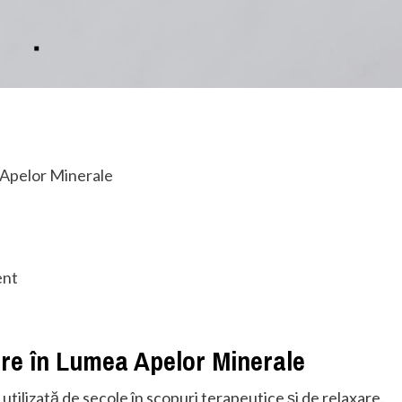
 Apelor Minerale
ent
re în Lumea Apelor Minerale
tilizată de secole în scopuri terapeutice și de relaxare.