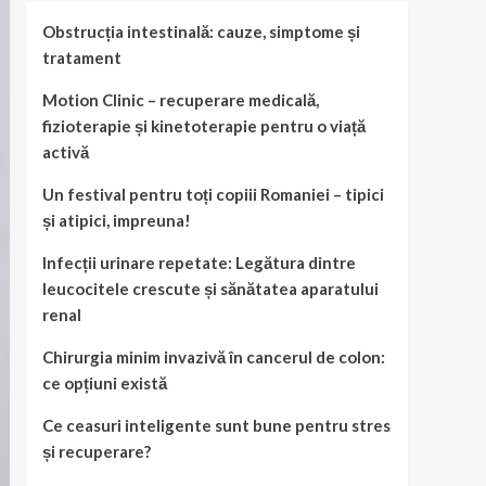
Obstrucția intestinală: cauze, simptome și
tratament
Motion Clinic – recuperare medicală,
fizioterapie și kinetoterapie pentru o viață
activă
Un festival pentru toți copiii Romaniei – tipici
și atipici, impreuna!
Infecții urinare repetate: Legătura dintre
leucocitele crescute și sănătatea aparatului
renal
Chirurgia minim invazivă în cancerul de colon:
ce opțiuni există
Ce ceasuri inteligente sunt bune pentru stres
și recuperare?