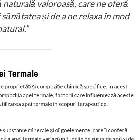
 naturală valoroasă, care ne oferă
i sănătatea și de a ne relaxa în mod
natural.”
pei Termale
e proprietăți și compoziție chimică specifice. În acest
 compoziția apei termale, factorii care influențează aceste
tilizarea apei termale în scopuri terapeutice.
substanțe minerale și oligoelemente, care îi conferă
că a apei termale variază în funcție de sursa de apă și de