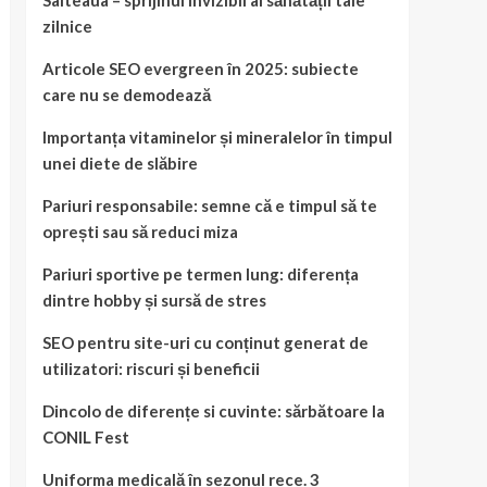
Salteaua – sprijinul invizibil al sănătății tale
zilnice
Articole SEO evergreen în 2025: subiecte
care nu se demodează
Importanța vitaminelor și mineralelor în timpul
unei diete de slăbire
Pariuri responsabile: semne că e timpul să te
oprești sau să reduci miza
Pariuri sportive pe termen lung: diferența
dintre hobby și sursă de stres
SEO pentru site-uri cu conținut generat de
utilizatori: riscuri și beneficii
Dincolo de diferențe si cuvinte: sărbătoare la
CONIL Fest
Uniforma medicală în sezonul rece. 3