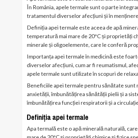
În România, apele termale sunt o parte integrantă
tratamentul diverselor afecțiuni și în menținere
Definiția apei termale este aceea de apă minera
temperatură mai mare de 20°C și proprietăți chi
minerale și oligoelemente, care le conferă prop
Importanța apei termale în medicină este foart
diverselor afecțiuni, cum ar fi reumatismul, afec
apele termale sunt utilizate în scopuri de relaxa
Beneficiile apei termale pentru sănătate sunt m
anxietății, îmbunătățirea sănătății pielii și a sis
îmbunătățirea funcției respiratorii și a circulați
Definiția apei termale
Apa termală este o apă minerală naturală, care
mare de 20°C și proprietăți chimice și fizice sp