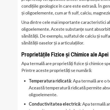
condițiile geologice în care este extrasă. În ge
și oligoelemente, cum ar fi sulf, calciu, magneziu
Una dintre cele mai importante caracteristici a
oligoelemente. Aceste substanțe sunt absorbite
sănătății. De exemplu, sulfatul de calciu și s
sănătății oaselor și a articulațiilor.
Proprietățile Fizice și Chimice ale Ape
Apa termală are proprietăți fizice și chimice sp
Printre aceste proprietăți se numără:
Temperatura ridicată
: Apa termală are o t
Această temperatură ridicată permite absor
oligoelemente.
Conductivitatea electrică
: Apa termală ar