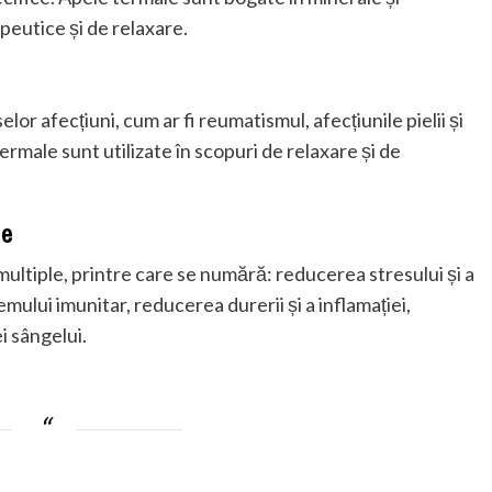
peutice și de relaxare.
lor afecțiuni, cum ar fi reumatismul, afecțiunile pielii și
rmale sunt utilizate în scopuri de relaxare și de
te
ultiple, printre care se numără: reducerea stresului și a
temului imunitar, reducerea durerii și a inflamației,
ei sângelui.