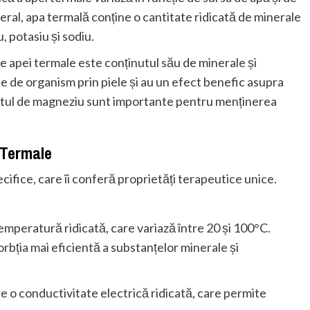
neral, apa termală conține o cantitate ridicată de minerale
, potasiu și sodiu.
le apei termale este conținutul său de minerale și
 de organism prin piele și au un efect benefic asupra
ulfatul de magneziu sunt importante pentru menținerea
i Termale
ecifice, care îi conferă proprietăți terapeutice unice.
emperatură ridicată, care variază între 20 și 100°C.
bția mai eficientă a substanțelor minerale și
e o conductivitate electrică ridicată, care permite