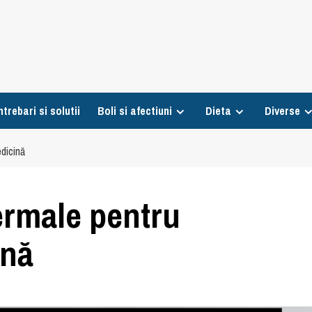
ntrebari si solutii
Boli si afectiuni
Dieta
Diverse
dicină
ermale pentru
ină