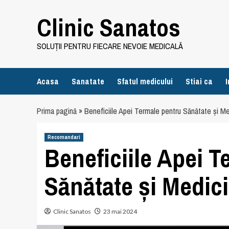
Skip
Clinic Sanatos
to
content
SOLUȚII PENTRU FIECARE NEVOIE MEDICALĂ
Acasa
Sanatate
Sfatul medicului
Stiai ca
I
Prima pagină
»
Beneficiile Apei Termale pentru Sănătate și Me
Recomandari
Beneficiile Apei T
Sănătate și Medic
Clinic Sanatos
23 mai 2024