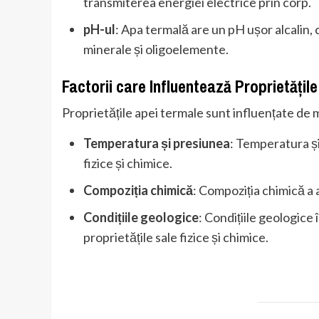
transmiterea energiei electrice prin corp.
pH-ul
: Apa termală are un pH ușor alcalin,
minerale și oligoelemente.
Factorii care Influentează Proprietățil
Proprietățile apei termale sunt influențate de ma
Temperatura și presiunea
: Temperatura și
fizice și chimice.
Compoziția chimică
: Compoziția chimică a 
Condițiile geologice
: Condițiile geologice
proprietățile sale fizice și chimice.