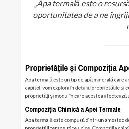
„Apa termală este o resursă
oportunitatea de a ne îngrij
Proprietățile și Compoziția A
Apa termală este un tip de apă minerală care ar
capitol, vom explora în detaliu proprietățile și
proprietăți și modul în care acestea afectează u
Compoziția Chimică a Apei Termale
Apa termală este compusă dintr-un amestec de 
proprietăți terapeutice unice. Compoziția chimi