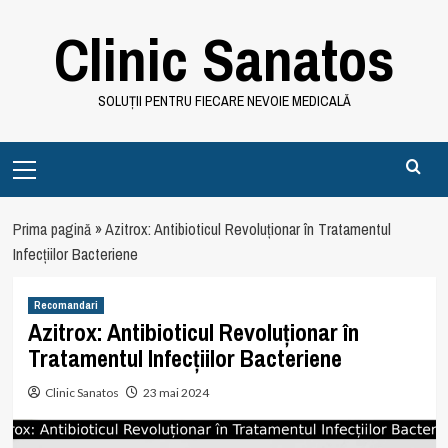
Skip
Clinic Sanatos
to
content
SOLUȚII PENTRU FIECARE NEVOIE MEDICALĂ
Primary
Menu
Prima pagină
»
Azitrox: Antibioticul Revoluționar în Tratamentul
Infecțiilor Bacteriene
Recomandari
Azitrox: Antibioticul Revoluționar în
Tratamentul Infecțiilor Bacteriene
Clinic Sanatos
23 mai 2024