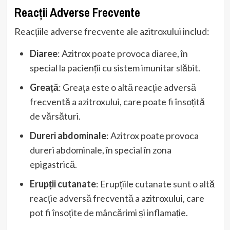
Reacții Adverse Frecvente
Reacțiile adverse frecvente ale azitroxului includ:
Diaree
: Azitrox poate provoca diaree, în
special la pacienții cu sistem imunitar slăbit.
Greață
: Greața este o altă reacție adversă
frecventă a azitroxului, care poate fi însoțită
de vărsături.
Dureri abdominale
: Azitrox poate provoca
dureri abdominale, în special în zona
epigastrică.
Erupții cutanate
: Erupțiile cutanate sunt o altă
reacție adversă frecventă a azitroxului, care
pot fi însoțite de mâncărimi și inflamație.