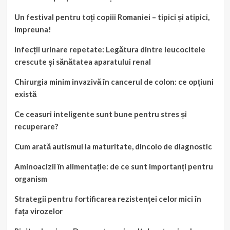
Un festival pentru toți copiii Romaniei – tipici și atipici,
impreuna!
Infecții urinare repetate: Legătura dintre leucocitele
crescute și sănătatea aparatului renal
Chirurgia minim invazivă în cancerul de colon: ce opțiuni
există
Ce ceasuri inteligente sunt bune pentru stres și
recuperare?
Cum arată autismul la maturitate, dincolo de diagnostic
Aminoacizii în alimentație: de ce sunt importanți pentru
organism
Strategii pentru fortificarea rezistenței celor mici în
fața virozelor