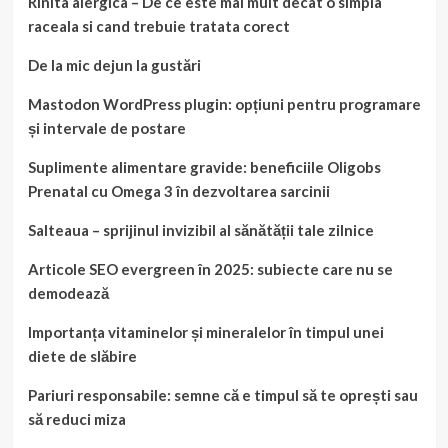
Rinita alergica – De ce este mai mult decat o simpla
raceala si cand trebuie tratata corect
De la mic dejun la gustări
Mastodon WordPress plugin: opțiuni pentru programare
și intervale de postare
Suplimente alimentare gravide: beneficiile Oligobs
Prenatal cu Omega 3 în dezvoltarea sarcinii
Salteaua – sprijinul invizibil al sănătății tale zilnice
Articole SEO evergreen în 2025: subiecte care nu se
demodează
Importanța vitaminelor și mineralelor în timpul unei
diete de slăbire
Pariuri responsabile: semne că e timpul să te oprești sau
să reduci miza