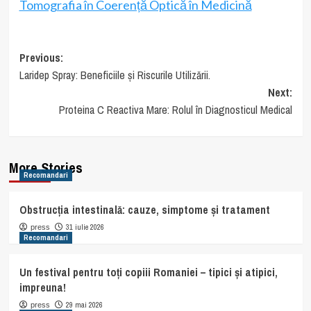
Tomografia în Coerență Optică în Medicină
Post
Previous:
Laridep Spray: Beneficiile și Riscurile Utilizării.
navigation
Next:
Proteina C Reactiva Mare: Rolul în Diagnosticul Medical
More Stories
Recomandari
Obstrucția intestinală: cauze, simptome și tratament
31 iulie 2026
press
Recomandari
Un festival pentru toți copiii Romaniei – tipici și atipici,
impreuna!
29 mai 2026
press