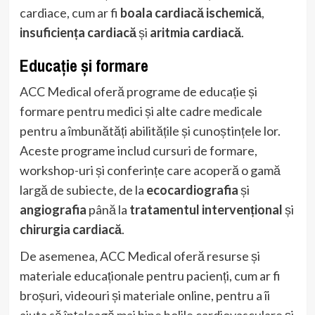
cardiace, cum ar fi
boala cardiacă ischemică
,
insuficiența cardiacă
și
aritmia cardiacă
.
Educație și formare
ACC Medical oferă programe de educație și
formare pentru medici și alte cadre medicale
pentru a îmbunătăți abilitățile și cunoștințele lor.
Aceste programe includ cursuri de formare,
workshop-uri și conferințe care acoperă o gamă
largă de subiecte, de la
ecocardiografia
și
angiografia
până la
tratamentul intervențional
și
chirurgia cardiacă
.
De asemenea, ACC Medical oferă resurse și
materiale educaționale pentru pacienți, cum ar fi
broșuri, videouri și materiale online, pentru a îi
ajuta să înțeleagă mai bine bolile cardiovasculare și