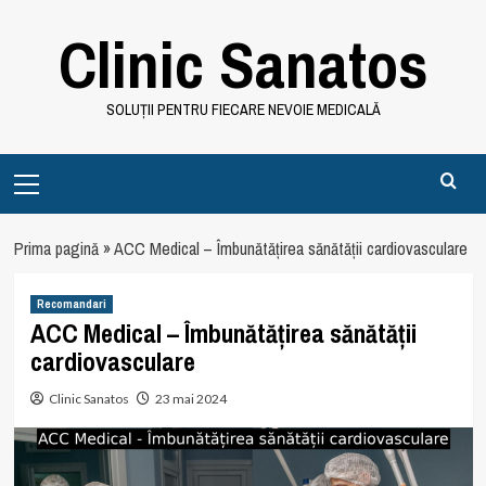
Skip
Clinic Sanatos
to
content
SOLUȚII PENTRU FIECARE NEVOIE MEDICALĂ
Primary
Menu
Prima pagină
»
ACC Medical – Îmbunătățirea sănătății cardiovasculare
Recomandari
ACC Medical – Îmbunătățirea sănătății
cardiovasculare
Clinic Sanatos
23 mai 2024